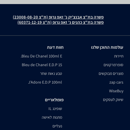
פשרה בת"צ אבנצ'יק נ' זאפ גרופ (ת"צ 23008-08-20)
פשרה בת"צ כהנים נ' זאפ גרופ (ת"צ 60371-12-19)
עולמות התוכן שלנו
חוות דעת
תיירות
Bleu De Chanel 100ml E.
סופרמרקטים
Bleu de Chanel E.D.P 15
מוצרים מבוקשים
טבע נאות שחר
J'Adore E.D.P 100ml
zap cars
WiseBuy
שיווק לעסקים
פופולאריים
שופינג IL
מתנות לאישה
נעליים