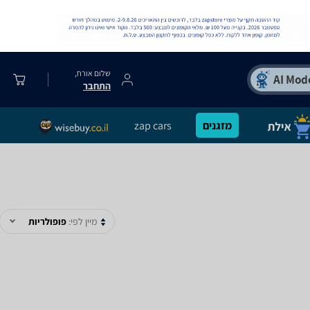
שלום אורח,
התחבר
מזגנים
zap cars
מיין לפי:
פופולריות