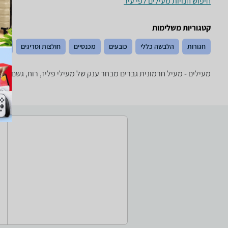
חיפוש חנויות מעילים לפי עיר
קטגוריות משלימות
חגורות
הלבשה כללי
כובעים
מכנסיים
חולצות וסריגים
נעל
מעילים - ‏מעיל חרמונית ‏גברים מבחר ענק של מעילי פליז, רוח, גשם פוך וסקי של טובי המותגים: h Face, Salewa