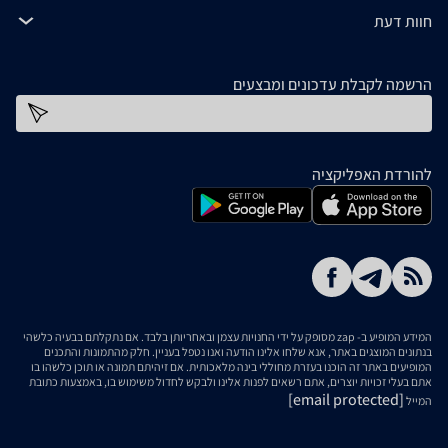
חוות דעת
הרשמה לקבלת עדכונים ומבצעים
כתובת דוא''ל
להורדת האפליקציה
המידע המופיע ב- zap מסופק על ידי החנויות עצמן ובאחריותן בלבד. אם נתקלתם בבעיה כלשהי
בנתונים המוצגים באתר, אנא שלחו אלינו הודעה ואנו נטפל בעניין. חלק מהתמונות והתכנים
המופיעים באתר זה הוכנו בעזרת מחוללי בינה מלאכותית. אם זיהיתם תמונה או תוכן כלשהו בו
אתם בעלי זכויות יוצרים, אתם רשאים לפנות אלינו ולבקש לחדול משימוש בו, באמצעות כתובת
[email protected]
המייל