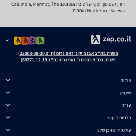
רוח, גשם פוך וסקי של טובי המותגים: Columbia, Marmot, The
North Face, Salewa ואחרים.
פשרה בת"צ אבנצ'יק נ' זאפ גרופ (ת"צ 23008-08-20)
פשרה בת"צ כהנים נ' זאפ גרופ (ת"צ 60371-12-19)
אודות
שימושי
עזרה
פרסום ב-zap
עולמות התוכן שלנו