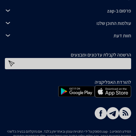
פרסום ב-zap
עולמות התוכן שלנו
חוות דעת
הרשמה לקבלת עדכונים ומבצעים
כתובת דוא''ל
להורדת האפליקציה
המידע המופיע ב- zap מסופק על ידי החנויות עצמן ובאחריותן בלבד. אם נתקלתם בבעיה כלשהי
בנתונים המוצגים באתר, אנא שלחו אלינו הודעה ואנו נטפל בעניין. חלק מהתמונות והתכנים