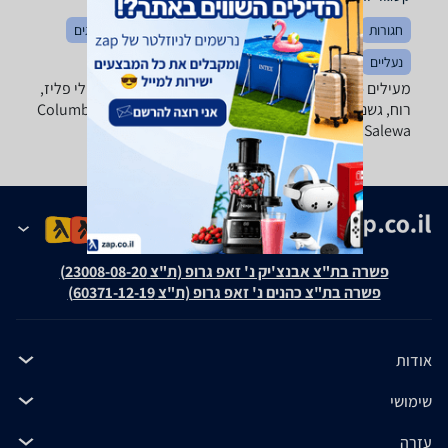
חגורות
הלבשה כללי
כובעים
מכנסיים
חולצות וסריגים
נעליים
בגדי ספורט
מעילים - ‏מעיל חרמונית ‏Dror-Tools מבחר ענק של מעילי פליז,
רוח, גשם פוך וסקי של טובי המותגים: Columbia, Marmot, The
North Face, Salewa ואחרים.
פשרה בת"צ אבנצ'יק נ' זאפ גרופ (ת"צ 23008-08-20)
פשרה בת"צ כהנים נ' זאפ גרופ (ת"צ 60371-12-19)
אודות
שימושי
עזרה