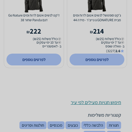
ג’קט סופטשל לנשים אטום לרוח ומים
ז'קט לנשים אטום לרוח ומים Go Nature
מבית GONATURE גו נייצ'ר - מידה 44
דגם Panda שחור 38
222
214
₪
₪
כולל משלוח (₪25)
כולל משלוח (₪25)
עד 7 ימי עסקים
עד 10 ימי עסקים
ב- וואלה שופס
ב- לאסטפרייס
(3227)
2.6
לפרטים נוספים
לפרטים נוספים
חיפוש חנויות מעילים לפי עיר
קטגוריות משלימות
חגורות
הלבשה כללי
כובעים
מכנסיים
חולצות וסריגים