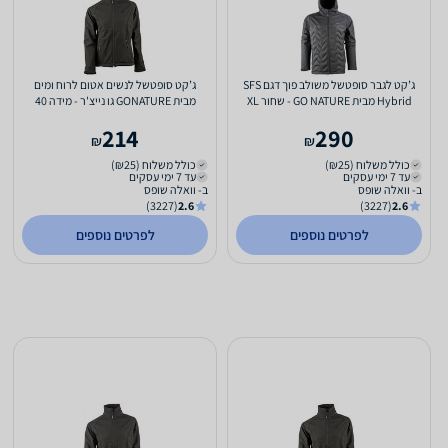
ג’קט לגבר סופטשל משולב פוך דגם SFS
ג’קט סופטשל לנשים אטום לרוח ומים
Hybrid מבית GO NATURE - שחור XL
מבית GONATURE גו נייצ'ר - מידה 40
214
290
₪
₪
כולל משלוח (₪25)
כולל משלוח (₪25)
עד 7 ימי עסקים
עד 7 ימי עסקים
ב- וואלה שופס
ב- וואלה שופס
(3227)
2.6
(3227)
2.6
לפרטים נוספים
לפרטים נוספים