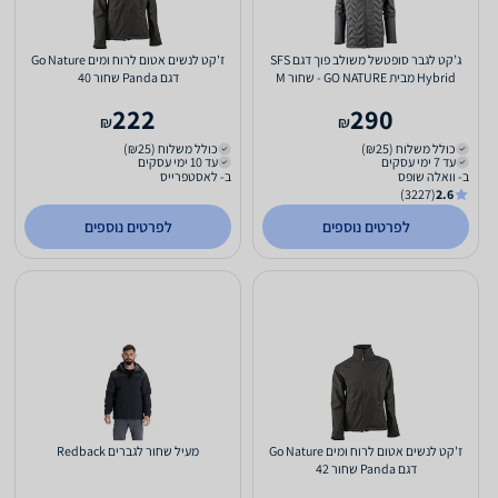
ג’קט לגבר סופטשל משולב פוך דגם SFS
ז'קט לנשים אטום לרוח ומים Go Nature
Hybrid מבית GO NATURE - שחור M
דגם Panda שחור 40
222
290
₪
₪
כולל משלוח (₪25)
כולל משלוח (₪25)
עד 7 ימי עסקים
עד 10 ימי עסקים
ב- וואלה שופס
ב- לאסטפרייס
(3227)
2.6
לפרטים נוספים
לפרטים נוספים
ז'קט לנשים אטום לרוח ומים Go Nature
מעיל שחור לגברים Redback
דגם Panda שחור 42