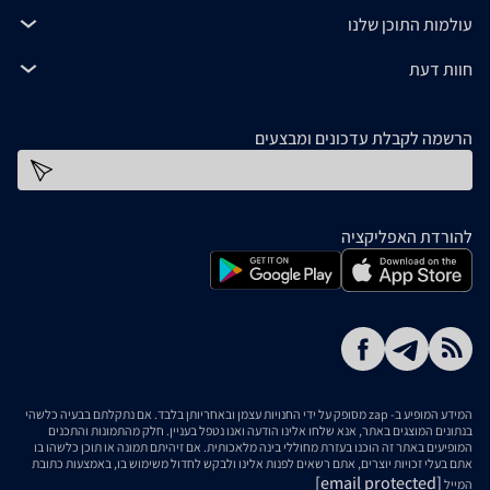
עולמות התוכן שלנו
חוות דעת
הרשמה לקבלת עדכונים ומבצעים
כתובת דוא''ל
להורדת האפליקציה
המידע המופיע ב- zap מסופק על ידי החנויות עצמן ובאחריותן בלבד. אם נתקלתם בבעיה כלשהי
בנתונים המוצגים באתר, אנא שלחו אלינו הודעה ואנו נטפל בעניין. חלק מהתמונות והתכנים
המופיעים באתר זה הוכנו בעזרת מחוללי בינה מלאכותית. אם זיהיתם תמונה או תוכן כלשהו בו
אתם בעלי זכויות יוצרים, אתם רשאים לפנות אלינו ולבקש לחדול משימוש בו, באמצעות כתובת
[email protected]
המייל