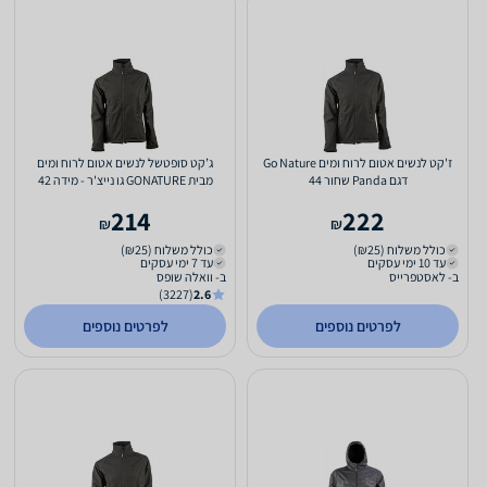
ז'קט לנשים אטום לרוח ומים Go Nature
ג’קט סופטשל לנשים אטום לרוח ומים
דגם Panda שחור 44
מבית GONATURE גו נייצ'ר - מידה 42
214
222
₪
₪
כולל משלוח (₪25)
כולל משלוח (₪25)
עד 10 ימי עסקים
עד 7 ימי עסקים
ב- לאסטפרייס
ב- וואלה שופס
(3227)
2.6
לפרטים נוספים
לפרטים נוספים