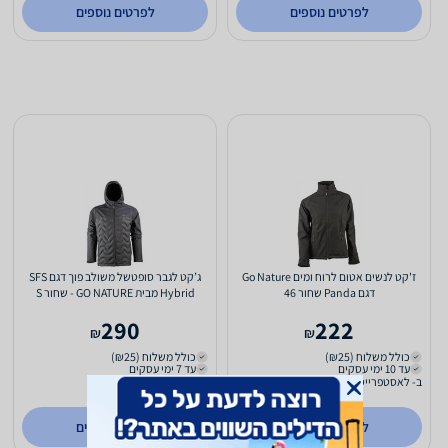
לפרטים נוספים
לפרטים נוספים
ז'קט לנשים אטום לרוח ומים Go Nature
ג’קט לגבר סופטשל משולב פוך דגם SFS
דגם Panda שחור 46
Hybrid מבית GO NATURE - שחור S
290
222
₪
₪
כולל משלוח (₪25)
כולל משלוח (₪25)
עד 10 ימי עסקים
עד 7 ימי עסקים
ב- לאסטפרייס
ב- וואלה שופס
(3227)
2.6
לפרטים נוספים
לפרטים נוספים