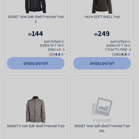
מעיל SOFT SHELL איכותי
מעיל סופטשייל Soft-Shell שחור SIGNET
S
144
249
₪
₪
משלוח חינם
משלוח חינם
עד 7 ימי עסקים
עד 7 ימי עסקים
ב- קמחי כלי עבודה
ב- מ.ג הצפון
(52)
4.6
(1360)
4.6
לפרטים נוספים
לפרטים נוספים
מעיל סופטשייל Soft-Shell שחור SIGNET
מעיל סופטשייל Soft-Shell אפור SIGNET S
XXL