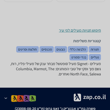
חיפוש חנויות מעילים לפי עיר
קטגוריות משלימות
חגורות
הלבשה כללי
כובעים
מכנסיים
חולצות וסריגים
נעליים
בגדי ספורט
מעילים - ‏Signet ‏מעיל סופטשל מבחר ענק של מעילי פליז, רוח,
גשם פוך וסקי של טובי המותגים: Columbia, Marmot, The
North Face, Salewa ואחרים.
פשרה בת"צ אבנצ'יק נ' זאפ גרופ (ת"צ 23008-08-20)