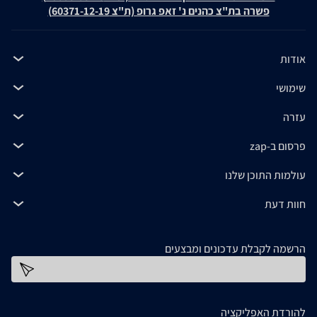
פשרה בת"צ כהנים נ' זאפ גרופ (ת"צ 60371-12-19)
אודות
שימושי
עזרה
פרסום ב-zap
עולמות התוכן שלנו
חוות דעת
הרשמה לקבלת עדכונים ומבצעים
כתובת דוא''ל
להורדת האפליקציה