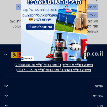
חגורות
הלבשה כללי
כובעים
מכנסיים
חולצות וסריגים
נעליים
בגדי ספורט
מעילים - ‏Blundstone ‏רוח מבחר ענק של מעילי פליז, רוח, גשם
פוך וסקי של טובי המותגים: Columbia, Marmot, The North
Face, Salewa ואחרים.
פשרה בת"צ אבנצ'יק נ' זאפ גרופ (ת"צ 23008-08-20)
פשרה בת"צ כהנים נ' זאפ גרופ (ת"צ 60371-12-19)
אודות
שימושי
עזרה