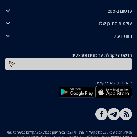
פרסום ב-zap
עולמות התוכן שלנו
חוות דעת
הרשמה לקבלת עדכונים ומבצעים
כתובת דוא''ל
להורדת האפליקציה
המידע המופיע ב- zap מסופק על ידי החנויות עצמן ובאחריותן בלבד. אם נתקלתם בבעיה כלשהי
בנתונים המוצגים באתר, אנא שלחו אלינו הודעה ואנו נטפל בעניין. חלק מהתמונות והתכנים