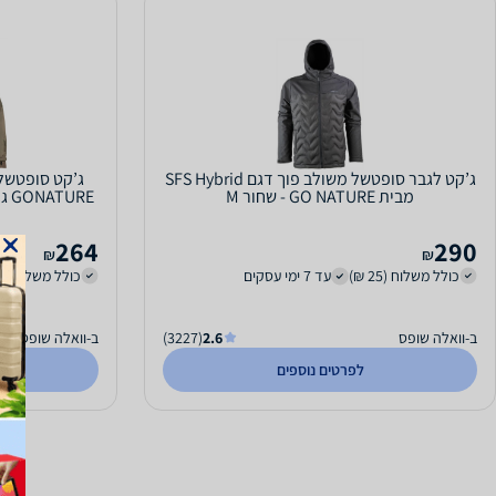
ג’קט לגבר סופטשל משולב פוך דגם SFS Hybrid
מבית GO NATURE - שחור M
GONATURE גו נייצ'ר - צבע ריינג'ר גרין מידה L
264
290
₪
₪
כולל משלוח (25 ₪)
עד 7 ימי עסקים
כולל משלוח (25 ₪)
ב-וואלה שופס
2.6
(3227)
ב-וואלה שופס
לפרטים נוספים