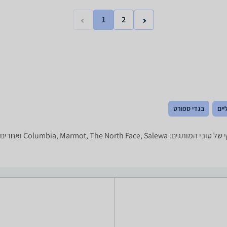
1
2
יים
בגדי ספורט