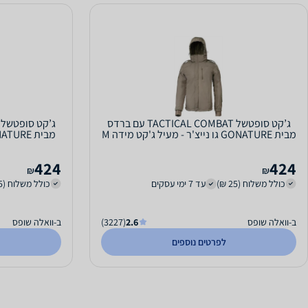
ג’קט סופטשל TACTICAL COMBAT עם ברדס
מבית GONATURE גו נייצ'ר - מעיל ג'קט מידה M
424
424
₪
₪
כולל משלוח (25 ₪)
עד 7 ימי עסקים
כולל משלוח (25 ₪)
ב-וואלה שופס
2.6
(3227)
ב-וואלה שופס
לפרטים נוספים