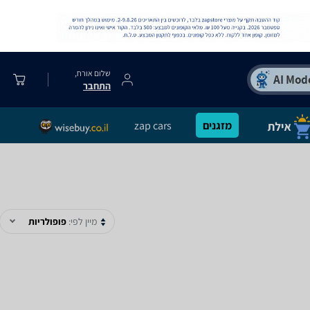
שלום אורח,
התחבר
מזגנים
zap cars
מיין לפי:
פופולריות