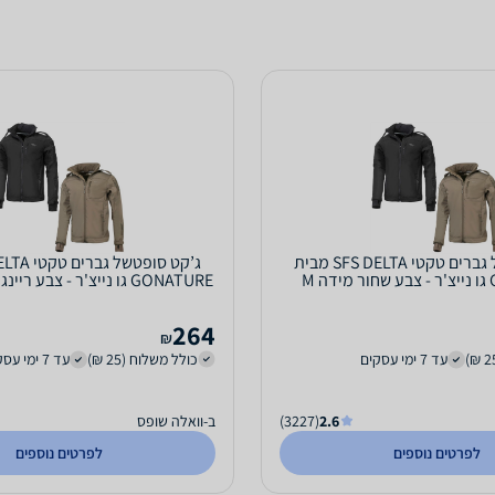
ג’קט סופטשל גברים טקטי SFS DELTA מבית
 M
GONATURE גו נייצ'ר - צבע ריינג'ר גרין מידה M
264
₪
עד 7 ימי עסקים
כולל משלוח (25 ₪)
עד 7 ימי עסקים
2.6
(3227)
ב-וואלה שופס
לפרטים נוספים
לפרטים נוספים