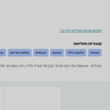
חיפוש חנויות מעילים לפי עיר
קטגוריות משלימות
חגורות
הלבשה כללי
כובעים
מכנסיים
חולצות וסריגים
נעל
מעילים - ‏Go Nature ‏ג'קט מבחר ענק של מעילי פליז, רוח, גשם פוך וסקי של טובי המותגים: Columbia, Marmot, The North Face, Salewa ואחרים.