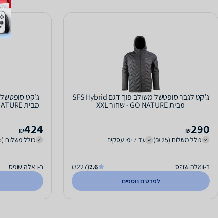
ג’קט לגבר סופטשל משולב פוך דגם SFS Hybrid
מבית GO NATURE - שחור XXL
424
290
₪
₪
כולל משלוח (25 ₪)
עד 7 ימי עסקים
כולל משלוח (25 ₪)
ב-וואלה שופס
2.6
(3227)
ב-וואלה שופס
לפרטים נוספים