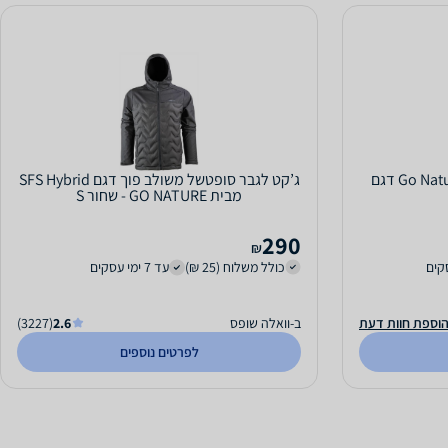
ז'קט לנשים אטום לרוח ומים Go Nature דגם
ג’קט לגבר סופטשל משולב פוך דגם SFS Hybrid
מבית GO NATURE - שחור S
290
₪
כולל משלוח (25 ₪)
עד 7 ימי עסקים
וספת חוות דעת
ב-וואלה שופס
2.6
(3227)
לפרטים נוספים