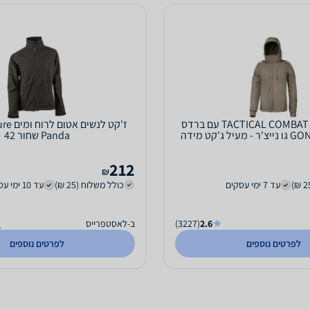
ג’קט סופטשל TACTICAL COMBAT עם ברדס
מבית GONATURE גו נייצ'ר - מעיל ג'קט מידה
Panda שחור 42
XXXL
212
₪
עד 7 ימי עסקים
כולל משלוח (25 ₪)
עד 10 ימי עסקים
2.6
(3227)
ב-לאסטפרייס
ה
לפרטים נוספים
לפרטים נוספים