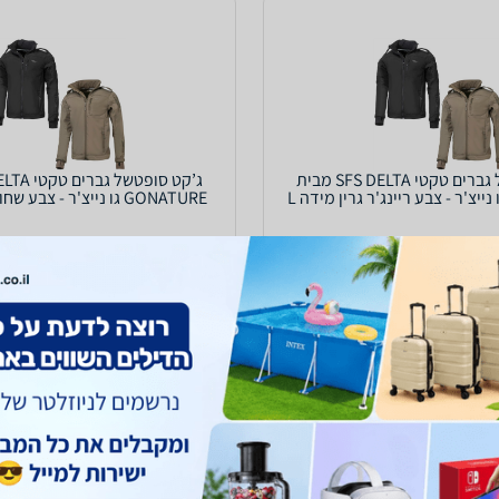
ג’קט סופטשל גברים טקטי SFS DELTA מבית
GONATURE גו נייצ'ר - צבע שחור מידה XXXL
264
₪
עד 7 ימי עסקים
כולל משלוח (25 ₪)
עד 7 ימי עסקים
2.6
(3227)
ב-וואלה שופס
לפרטים נוספים
לפרטים נוספים