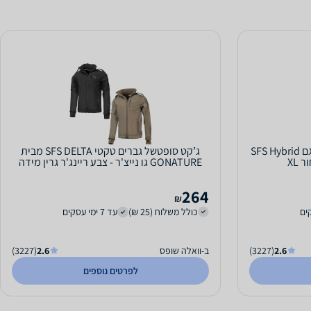
ג’קט לגבר סופטשל משולב פוך דגם SFS Hybrid
ג’קט סופטשל גברים טקטי SFS DELTA מבית
GONATURE גו נייצ'ר - צבע ריינג'ר גרין מידה
XXL
264
₪
כולל משלוח (25 ₪)
עד 7 ימי עסקים
2.6
(3227)
ב-וואלה שופס
2.6
(3227)
לפרטים נוספים