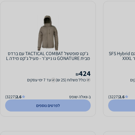
ג’קט לגבר סופטשל משולב פוך דגם SFS Hybrid
ג’קט סופטשל TACTICAL COMBAT עם ברדס
מבית GONATURE גו נייצ'ר - מעיל ג'קט מידה L
424
₪
כולל משלוח (25 ₪)
עד 7 ימי עסקים
2.6
(3227)
ב-וואלה שופס
2.6
(3227)
לפרטים נוספים