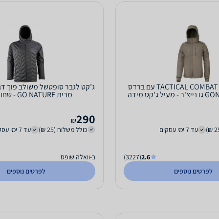
ג’קט סופטשל TACTICAL COMBAT עם ברדס
מבית GONATURE גו נייצ'ר - מעיל ג'קט מידה
מבית GO NATURE - שחור XXXL
XXXXL
290
₪
עד 7 ימי עסקים
כולל משלוח (25 ₪)
עד 7 ימי עסקים
2.6
(3227)
ב-וואלה שופס
לפרטים נוספים
לפרטים נוספים