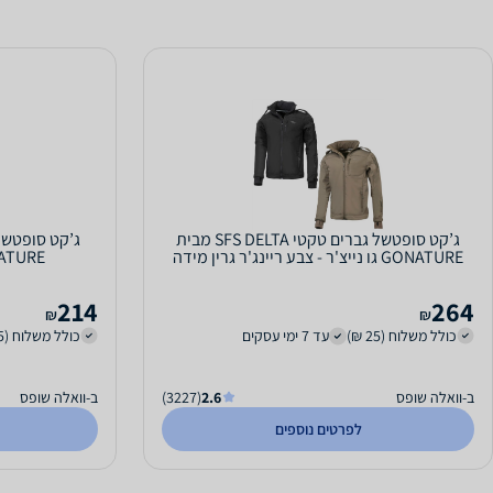
ג’קט סופטשל גברים טקטי SFS DELTA מבית
ג’קט סופטשל
GONATURE גו נייצ'ר - צבע ריינג'ר גרין מידה
GONATURE גו נייצ
XXXL
214
264
₪
₪
כולל משלוח (25 ₪)
עד 7 ימי עסקים
כולל משלוח (25 ₪)
ב-וואלה שופס
2.6
(3227)
ב-וואלה שופס
לפרטים נוספים