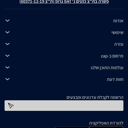
פשרה בת"צ כהנים נ' זאפ גרופ (ת"צ 60371-12-19)
אודות
שימושי
עזרה
פרסום ב-zap
עולמות התוכן שלנו
חוות דעת
הרשמה לקבלת עדכונים ומבצעים
כתובת דוא''ל
להורדת האפליקציה