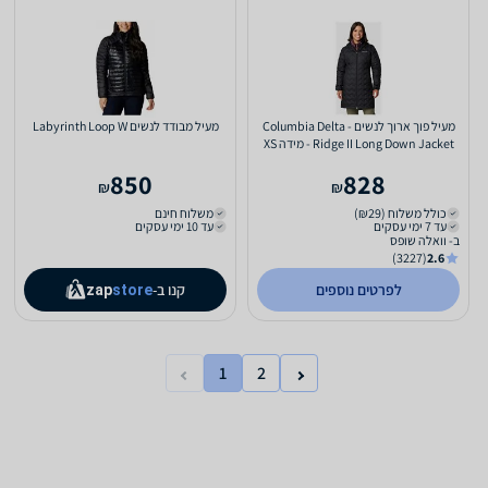
מעיל פוך ארוך לנשים - Columbia Delta
מעיל מבודד לנשים Labyrinth Loop W
Ridge II Long Down Jacket - מידה XS
850
828
₪
₪
כולל משלוח (₪29)
משלוח חינם
עד 7 ימי עסקים
עד 10 ימי עסקים
ב- וואלה שופס
(3227)
2.6
לפרטים נוספים
קנו ב-
zap
store
1
2