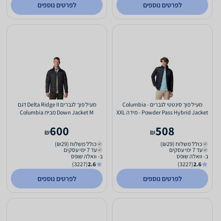
לפרטים נוספים
לפרטים נוספים
מעיל פוך סינטטי לגברים - Columbia
מעיל פוך לגברים Delta Ridge II דגם
Powder Pass Hybrid Jacket - מידה XXL
Down Jacket M מבית Columbia
קולומביה - מידה XL
600
508
₪
₪
כולל משלוח (₪29)
כולל משלוח (₪29)
עד 7 ימי עסקים
עד 7 ימי עסקים
ב- וואלה שופס
ב- וואלה שופס
(3227)
2.6
(3227)
2.6
לפרטים נוספים
לפרטים נוספים