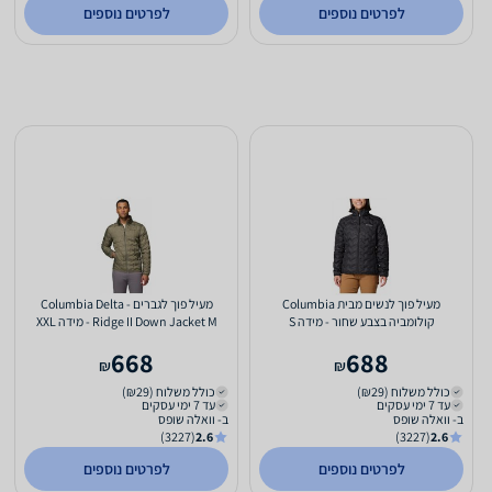
לפרטים נוספים
לפרטים נוספים
מעיל פוך לנשים מבית Columbia
מעיל פוך לגברים - Columbia Delta
קולומביה בצבע שחור - מידה S
Ridge II Down Jacket M - מידה XXL
668
688
₪
₪
כולל משלוח (₪29)
כולל משלוח (₪29)
עד 7 ימי עסקים
עד 7 ימי עסקים
ב- וואלה שופס
ב- וואלה שופס
(3227)
2.6
(3227)
2.6
לפרטים נוספים
לפרטים נוספים