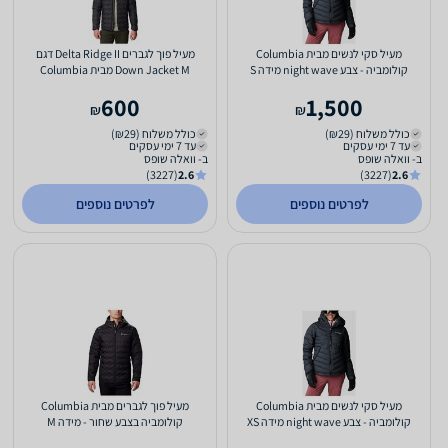
מעיל סקי לנשים מבית Columbia
מעיל פוך לגברים Delta Ridge II דגם
קולומביה - צבע night wave מידה S
Down Jacket M מבית Columbia
קולומביה - מידה S
600
1,500
₪
₪
כולל משלוח (₪29)
כולל משלוח (₪29)
עד 7 ימי עסקים
עד 7 ימי עסקים
ב- וואלה שופס
ב- וואלה שופס
(3227)
2.6
(3227)
2.6
לפרטים נוספים
לפרטים נוספים
מעיל סקי לנשים מבית Columbia
מעיל פוך לגברים מבית Columbia
קולומביה - צבע night wave מידה XS
קולומביה בצבע שחור - מידה M