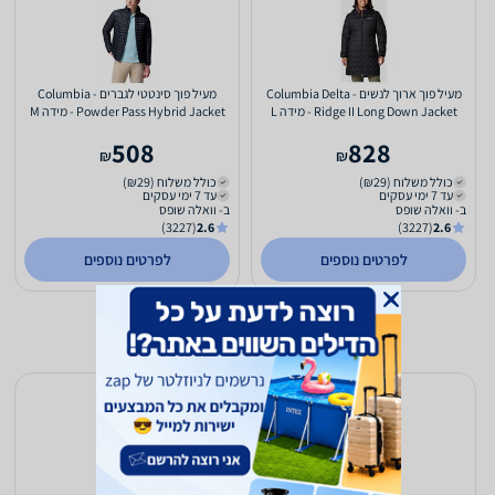
מעיל פוך ארוך לנשים - Columbia Delta
מעיל פוך סינטטי לגברים - Columbia
Ridge II Long Down Jacket - מידה L
Powder Pass Hybrid Jacket - מידה M
508
828
₪
₪
כולל משלוח (₪29)
כולל משלוח (₪29)
עד 7 ימי עסקים
עד 7 ימי עסקים
ב- וואלה שופס
ב- וואלה שופס
(3227)
2.6
(3227)
2.6
לפרטים נוספים
לפרטים נוספים