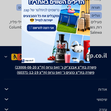
חגורות
הלבשה כללי
כובעים
מכנסיים
חולצות וסריגים
נעליים
בגדי ספורט
מעילים - ‏Columbia ‏הכל בו לתעשיה מבחר ענק של מעילי פליז,
רוח, גשם פוך וסקי של טובי המותגים: Columbia, Marmot, The
North Face, Salewa ואחרים.
פשרה בת"צ אבנצ'יק נ' זאפ גרופ (ת"צ 23008-08-20)
פשרה בת"צ כהנים נ' זאפ גרופ (ת"צ 60371-12-19)
אודות
שימושי
עזרה