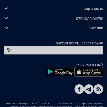
פרסום ב-zap
עולמות התוכן שלנו
חוות דעת
הרשמה לקבלת עדכונים ומבצעים
כתובת דוא''ל
להורדת האפליקציה
המידע המופיע ב- zap מסופק על ידי החנויות עצמן ובאחריותן בלבד. אם נתקלתם בבעיה כלשהי
בנתונים המוצגים באתר, אנא שלחו אלינו הודעה ואנו נטפל בעניין. חלק מהתמונות והתכנים