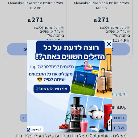
מעיל רוח וגשם לגברים Glennaker Lake
מעיל רוח וגשם לגברים Glennaker Lake
מידה M
מידה XL
271
271
₪
₪
כולל משלוח (₪22)
כולל משלוח (₪22)
עד 7 ימי עסקים
עד 7 ימי עסקים
ב- הבית שלך
ב- הבית שלך
(1123)
4.6
(1123)
4.6
לפרטים נוספים
לפרטים נוספים
חיפוש חנויות מעילים לפי עיר
קטגוריות משלימות
חגורות
הלבשה כללי
כובעים
מכנסיים
חולצות וסריגים
נעליים
בגדי ספורט
מעילים - ‏Columbia ‏מעיל רוח מבחר ענק של מעילי פליז, רוח,