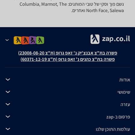
גשם פוך וסקי של טובי המותגים: Columbia, Marmot, The
North Face, Salewa ואחרים.
פשרה בת"צ אבנצ'יק נ' זאפ גרופ (ת"צ 23008-08-20)
פשרה בת"צ כהנים נ' זאפ גרופ (ת"צ 60371-12-19)
אודות
שימושי
עזרה
פרסום ב-zap
עולמות התוכן שלנו