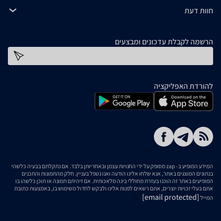
חוות דעת
הרשמה לקבלת עדכונים ומבצעים
כתובת דוא''ל
להורדת האפליקציה
המידע המופיע ב- zap מסופק על ידי החנויות עצמן ובאחריותן בלבד. אם נתקלתם בבעיה כלשהי
בנתונים המוצגים באתר, אנא שלחו אלינו הודעה ואנו נטפל בעניין. חלק מהתמונות והתכנים
המופיעים באתר זה הוכנו בעזרת מחוללי בינה מלאכותית. אם זיהיתם תמונה או תוכן כלשהו בו
אתם בעלי זכויות יוצרים, אתם רשאים לפנות אלינו ולבקש לחדול משימוש בו, באמצעות כתובת
[email protected]
המייל