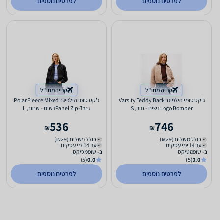
לפרטים נוספים
לפרטים נוספים
קנייה מחו"ל
קנייה מחו"ל
ג'קט טומי הילפיגר Varsity Teddy Back
ג'קט טומי הילפיגר Polar Fleece Mixed
Logo Bomber נשים - חום, S
Panel Zip-Thru נשים - שחור, L
536
746
₪
₪
כולל משלוח (₪29)
כולל משלוח (₪29)
עד 14 ימי עסקים
עד 14 ימי עסקים
ב- שופמטיקס
ב- שופמטיקס
(5)
0.0
(5)
0.0
לפרטים נוספים
לפרטים נוספים