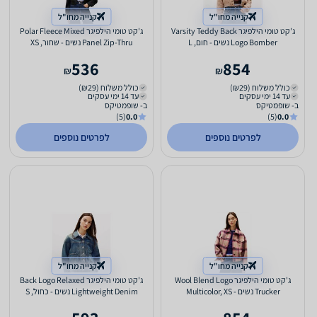
קנייה מחו"ל
קנייה מחו"ל
ג'קט טומי הילפיגר Varsity Teddy Back
ג'קט טומי הילפיגר Polar Fleece Mixed
Logo Bomber נשים - חום, L
Panel Zip-Thru נשים - שחור, XS
536
854
₪
₪
כולל משלוח (₪29)
כולל משלוח (₪29)
עד 14 ימי עסקים
עד 14 ימי עסקים
ב- שופמטיקס
ב- שופמטיקס
(5)
0.0
(5)
0.0
לפרטים נוספים
לפרטים נוספים
קנייה מחו"ל
קנייה מחו"ל
ג'קט טומי הילפיגר Wool Blend Logo
ג'קט טומי הילפיגר Back Logo Relaxed
Trucker נשים - Multicolor, XS
Lightweight Denim נשים - כחול, S