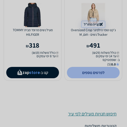
קנייה מחו"ל
ג'קט טומי הילפיגר Oversized Crop
מעיל נשים מרופד מבית TOMMY
Trucker נשים - חום, M
HILFIGER
318
491
₪
₪
כולל משלוח (₪29)
כולל משלוח (₪19)
עד 14 ימי עסקים
עד 8 ימי עסקים
ב- שופמטיקס
(5)
0.0
לפרטים נוספים
קנו ב-
zap
store
חיפוש חנויות מעילים לפי עיר
קטגוריות משלימות