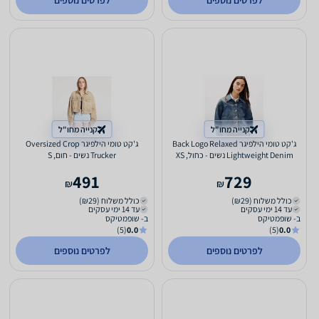
לפרטים נוספים
לפרטים נוספים
קנייה מחו"ל
קנייה מחו"ל
ג'קט טומי הילפיגר Back Logo Relaxed
ג'קט טומי הילפיגר Oversized Crop
Lightweight Denim נשים - כחול, XS
Trucker נשים - חום, S
491
729
₪
₪
כולל משלוח (₪29)
כולל משלוח (₪29)
עד 14 ימי עסקים
עד 14 ימי עסקים
ב- שופמטיקס
ב- שופמטיקס
(5)
0.0
(5)
0.0
לפרטים נוספים
לפרטים נוספים