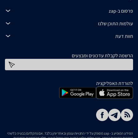
פרסום ב-zap
עולמות התוכן שלנו
חוות דעת
הרשמה לקבלת עדכונים ומבצעים
כתובת דוא''ל
להורדת האפליקציה
המידע המופיע ב- zap מסופק על ידי החנויות עצמן ובאחריותן בלבד. אם נתקלתם בבעיה כלשהי
בנתונים המוצגים באתר, אנא שלחו אלינו הודעה ואנו נטפל בעניין. חלק מהתמונות והתכנים