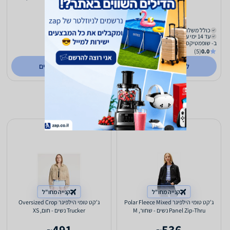
601
601
₪
₪
כולל משלוח (₪29)
כולל משלוח (₪29)
עד 14 ימי עסקים
עד 14 ימי עסקים
ב- שופמטיקס
ב- שופמטיקס
(5)
0.0
(5)
0.0
לפרטים נוספים
לפרטים נוספים
קנייה מחו"ל
קנייה מחו"ל
ג'קט טומי הילפיגר Polar Fleece Mixed
ג'קט טומי הילפיגר Oversized Crop
Panel Zip-Thru נשים - שחור, M
Trucker נשים - חום, XS
491
536