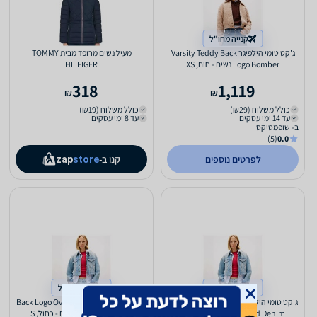
קנייה מחו"ל
ג'קט טומי הילפיגר Varsity Teddy Back
מעיל נשים מרופד מבית TOMMY
Logo Bomber נשים - חום, XS
HILFIGER
318
1,119
₪
₪
כולל משלוח (₪29)
כולל משלוח (₪19)
עד 14 ימי עסקים
עד 8 ימי עסקים
ב- שופמטיקס
(5)
0.0
לפרטים נוספים
קנו ב-
zap
store
קנייה מחו"ל
קנייה מחו"ל
ג'קט טומי הילפיגר Back Logo Oversized
ג'קט טומי הילפיגר Back Logo Oversized
Cropped Denim נשים - כחול, M
Cropped Denim נשים - כחול, S