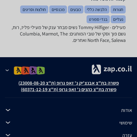
חגורות
הלבשה כללי
כובעים
מכנסיים
חולצות וסריגים
נעליים
בגדי ספורט
מעילים - ‏Tommy Hilfiger ‏נשים מבחר ענק של מעילי פליז, רוח,
גשם פוך וסקי של טובי המותגים: Columbia, Marmot, The
North Face, Salewa ואחרים.
פשרה בת"צ אבנצ'יק נ' זאפ גרופ (ת"צ 23008-08-20)
פשרה בת"צ כהנים נ' זאפ גרופ (ת"צ 60371-12-19)
אודות
שימושי
עזרה