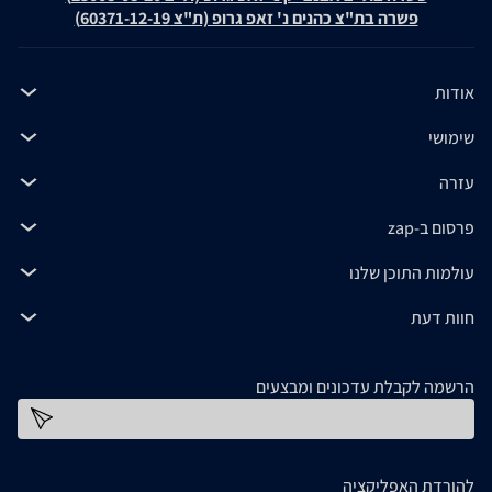
פשרה בת"צ כהנים נ' זאפ גרופ (ת"צ 60371-12-19)
אודות
שימושי
עזרה
פרסום ב-zap
עולמות התוכן שלנו
חוות דעת
הרשמה לקבלת עדכונים ומבצעים
כתובת דוא''ל
להורדת האפליקציה