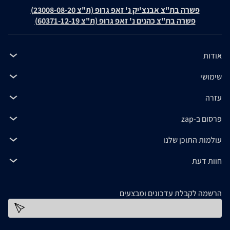
פשרה בת"צ אבנצ'יק נ' זאפ גרופ (ת"צ 23008-08-20)
פשרה בת"צ כהנים נ' זאפ גרופ (ת"צ 60371-12-19)
אודות
שימושי
עזרה
פרסום ב-zap
עולמות התוכן שלנו
חוות דעת
הרשמה לקבלת עדכונים ומבצעים
כתובת דוא''ל