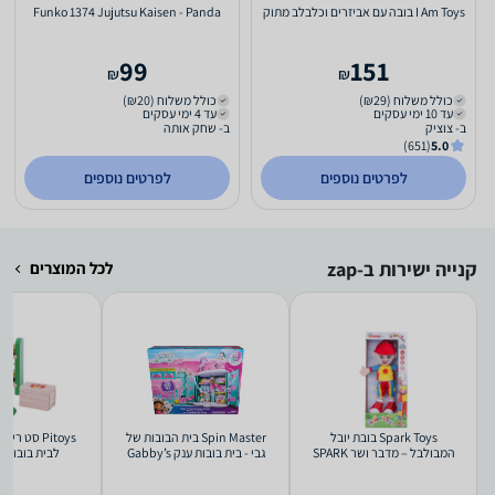
I Am Toys בובה עם אביזרים וכלבלב מתוק
Funko 1374 Jujutsu Kaisen - Panda
99
151
₪
₪
כולל משלוח (₪29)
כולל משלוח (₪20)
עד 10 ימי עסקים
עד 4 ימי עסקים
ב- צוציק
ב- שחק אותה
(651)
5.0
לפרטים נוספים
לפרטים נוספים
קנייה ישירות ב-zap
לכל המוצרים
Spark Toys בובת יובל
Spin Master בית הבובות של
Pitoys סט ר
המבולבל – מדבר ושר SPARK
גבי - בית בובות ענק Gabby’s
לבית בובות - ITOYS
Dollhouse
TOYS