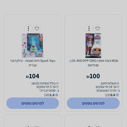
MGA בובת אופנה LOL MID OPP OMG -
Spark Toys חיות מנגנות – פילון דובר
סנולישס
עברית
104
100
₪
₪
משלוח חינם
כולל משלוח (₪25)
עד 14 ימי עסקים
עד 5 ימי עסקים
ב- מרכז הצעצועים
ב- סמארט בייבי
(20)
1.0
(22)
0.0
לפרטים נוספים
לפרטים נוספים