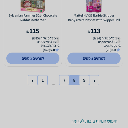
Sylvanian Families 5014 Chocolate
Mattel HJY33 Barbie Skipper
Rabbit Mother Set
Babysitters Playset With Skipper Doll
115
113
₪
₪
כולל משלוח (₪34)
כולל משלוח (₪15)
עד 5 ימי עסקים
עד 3 ימי עסקים
ב- toys to go
ב- בית הצעצוע
(878)
5.0
(70)
0.0
לפרטים נוספים
לפרטים נוספים
1
7
8
9
...
חיפוש חנויות בובות לפי עיר