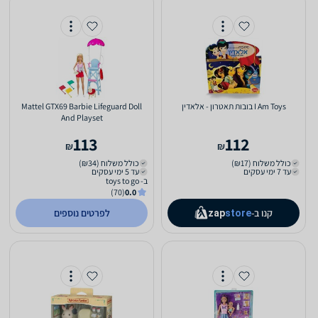
I Am Toys בובות תאטרון - אלאדין
Mattel GTX69 Barbie Lifeguard Doll
And Playset
113
112
₪
₪
כולל משלוח (₪17)
כולל משלוח (₪34)
עד 7 ימי עסקים
עד 5 ימי עסקים
ב- toys to go
(70)
0.0
קנו ב-
לפרטים נוספים
zap
store