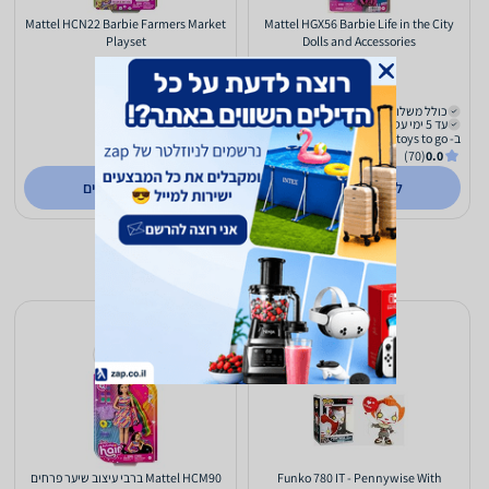
Mattel HCN22 Barbie Farmers Market
Mattel HGX56 Barbie Life in the City
Playset
Dolls and Accessories
108
106
₪
₪
כולל משלוח (₪34)
כולל משלוח (₪34)
עד 5 ימי עסקים
עד 5 ימי עסקים
ב- toys to go
ב- toys to go
(70)
0.0
(70)
0.0
לפרטים נוספים
לפרטים נוספים
Funko 780 IT - Pennywise With
Mattel HCM90 ברבי עיצוב שיער פרחים