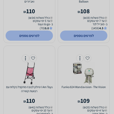
Balloon
ואביזרים
110
108
₪
₪
כולל משלוח (₪19)
כולל משלוח (₪34)
עד 7 ימי עסקים
עד 5 ימי עסקים
ב- מובייל לנד
ב- toys to go
(70)
0.0
(1459)
4.5
לפרטים נוספים
לפרטים נוספים
Funko 824 Wandavision- The Vision
I Am Toys טיולון לבובה מתקפל בקלות עם
רצועות קשירה
110
109
₪
₪
כולל משלוח (₪20)
כולל משלוח (₪41)
עד 4 ימי עסקים
עד 10 ימי עסקים
ב- שחק אותה
ב- לאסטפרייס