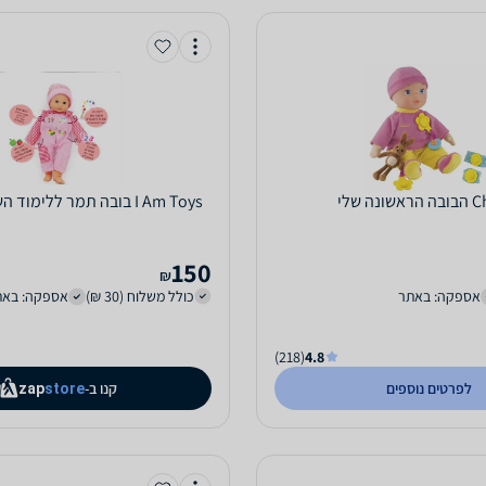
ונה שלי
I Am Toys בובה תמר ללימוד השפה האנגלית
150
₪
אספקה: באתר
כולל משלוח (30 ₪)
אספקה: באת
(218)
4.8
לפרטים נוספים
קנו ב-
zap
store