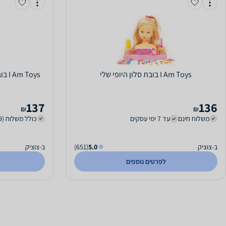
I Am Toys בובת סלון היופי שלי
I Am Toys בובת ליהי - דוברת עברית ואנגלית
137
136
₪
₪
משלוח חינם
עד 7 ימי עסקים
כולל משלוח (29 ₪)
ב-צוציק
5.0
(651)
ב-צוציק
לפרטים נוספים