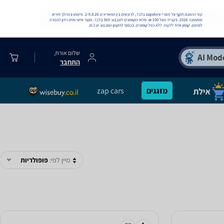
שלום אורח,
התחבר
מזגנים
zap cars
מיין לפי:
פופולריות