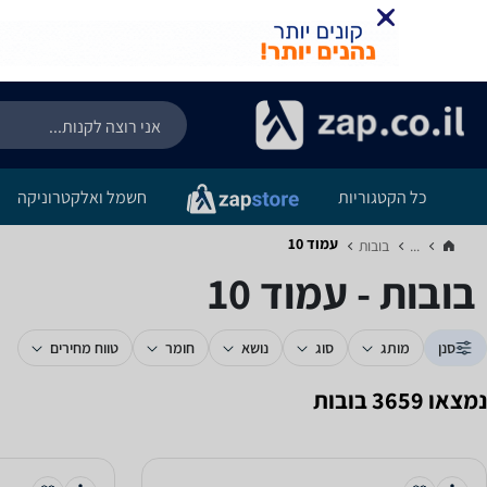
כל הקטגוריות
חשמל ואלקטרוניקה
עמוד 10
...
בובות‏
בובות - עמוד 10
סנן
מותג
סוג
נושא
חומר
טווח מחירים
נמצאו 3659 בובות