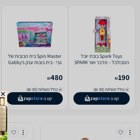
Spark Toys בובת יובל
Spin Master בית הבובות של
המבולבל – מדבר ושר SPARK
גבי - בית בובות ענק Gabby’s
Dollhouse
TOYS
480
190
₪
₪
כולל משלוח (30 ₪)
כולל משלוח (30 ₪)
קנו ב-
קנו ב-
zap
store
zap
store