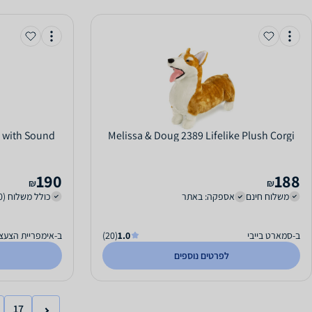
 with Sound
Melissa & Doug 2389 Lifelike Plush Corgi
190
188
₪
₪
משלוח חינם
אספקה: באתר
כולל משלוח (40 ₪)
ב-סמארט בייבי
1.0
(20)
ב-אימפריית הצעצו
לפרטים נוספים
17