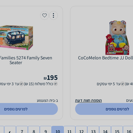
Families 5274 Family Seven
CoCoMelon Bedtime JJ Doll
Seater
195
₪
עד 5 ימי עסקים
כולל משלוח (15 ₪)
עד 3 ימי עסקים
עים
הוספת חוות דעת
ב-בית הצעצוע
לפרטים נוספים
לפרטים נוספים
7
8
9
10
11
12
13
14
15
16