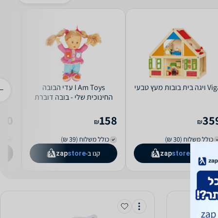
יגה בית בובות מעץ טבעי
I Am Toys עדי הבובה
החינוכית שלי - בובה דוברת
עברית
230
158
35
₪
₪
כולל משלוח (30 ₪)
כולל משלוח (39 ₪)
כול
קנו ב-
קנו ב-
zap
store
zap
store