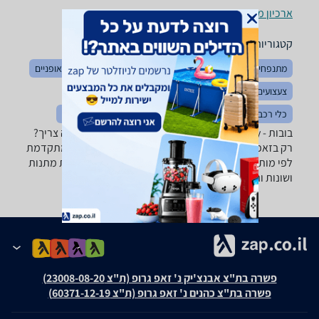
ארכיון מוצרים
קטגוריות משלימות
מתנפחים
צעצועי תינוקות
צעצועים לאמבטיה
בימבות ואופניים
צעצועים כללי
לגו ומשחקי הרכבה
משחקי חשיבה והגיון
כלי רכב ממונעים
כלי נגינה לילדים
פאזלים
פליימוביל
בובות - ‏Disney ‏בובת פופ רוצה למצוא את הבובה שאתה צריך?
רק בזאפ תמצא מאות ביקורות על בובות מערכת סינון מתקדמת
לפי מותג , סוג ועוד, השוואת מחירים ביותר מאלף חנויות מתנות
ושונות ותקבל החלטה חכמה!
פשרה בת"צ אבנצ'יק נ' זאפ גרופ (ת"צ 23008-08-20)
פשרה בת"צ כהנים נ' זאפ גרופ (ת"צ 60371-12-19)