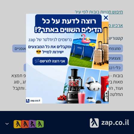
חיפוש חנויות בובות לפי עיר
ארכיון מוצרים
קטגוריות משלימות
מתנפחים
צעצועי תינוקות
צעצועים לאמבטיה
בימבות ואופניים
צעצועים כללי
לגו ומשחקי הרכבה
משחקי חשיבה והגיון
כלי רכב ממונעים
כלי נגינה לילדים
פאזלים
פליימוביל
בובות - ‏בד רוצה למצוא את הבובה שאתה צריך? רק בזאפ תמצא
מאות ביקורות על בובות מערכת סינון מתקדמת לפי מותג , סוג
ועוד, השוואת מחירים ביותר מאלף חנויות מתנות ושונות ותקבל
החלטה חכמה!