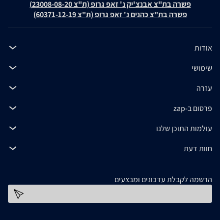
פשרה בת"צ אבנצ'יק נ' זאפ גרופ (ת"צ 23008-08-20)
פשרה בת"צ כהנים נ' זאפ גרופ (ת"צ 60371-12-19)
אודות
שימושי
עזרה
פרסום ב-zap
עולמות התוכן שלנו
חוות דעת
הרשמה לקבלת עדכונים ומבצעים
כתובת דוא''ל