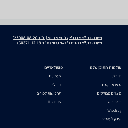
פשרה בת"צ אבנצ'יק נ' זאפ גרופ (ת"צ 23008-08-20)
פשרה בת"צ כהנים נ' זאפ גרופ (ת"צ 60371-12-19)
עולמות התוכן שלנו
פופולאריים
תיירות
צעצועים
סופרמרקטים
בייבלייד
מוצרים מבוקשים
תחפושות לפורים
zap cars
שופינג IL
WiseBuy
שיווק לעסקים