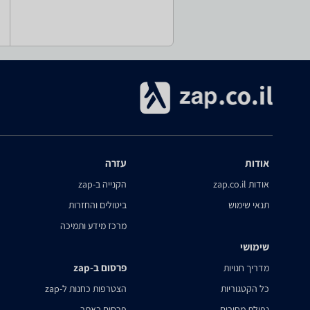
אודות
עזרה
אודות zap.co.il
הקנייה ב-zap
תנאי שימוש
ביטולים והחזרות
מרכז מידע ותמיכה
שימושי
פרסום ב-zap
מדריך חנויות
כל הקטגוריות
הצטרפות כחנות ל-zap
נפילת מחירים
פרסום באתר