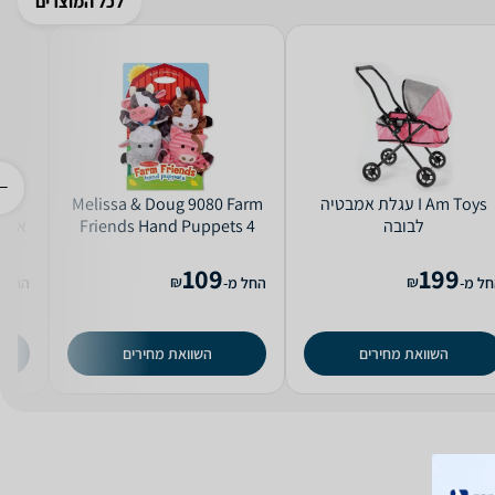
לכל המוצרים
I Am Toys עגלת אמבטיה
Melissa & Doug 9080 Farm
לבובה
Friends Hand Puppets 4
אינט
109
199
₪
₪
ל מ-
החל מ-
החל מ
השוואת מחירים
השוואת מחירים