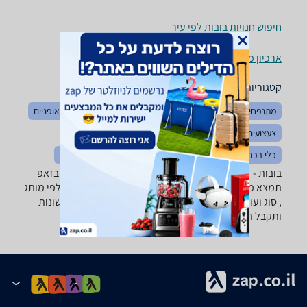
חיפוש חנויות בובות לפי עיר
ארכיון מוצרים
קטגוריות משלימות
מתנפחים
צעצועי תינוקות
צעצועים לאמבטיה
בימבות ואופניים
צעצועים כללי
לגו ומשחקי הרכבה
משחקי חשיבה והגיון
כלי רכב ממונעים
כלי נגינה לילדים
פאזלים
פליימוביל
בובות - ‏דמויות רוצה למצוא את הבובה שאתה צריך? רק בזאפ
תמצא מאות ביקורות על בובות מערכת סינון מתקדמת לפי מותג
, סוג ועוד, השוואת מחירים ביותר מאלף חנויות מתנות ושונות
ותקבל החלטה חכמה!