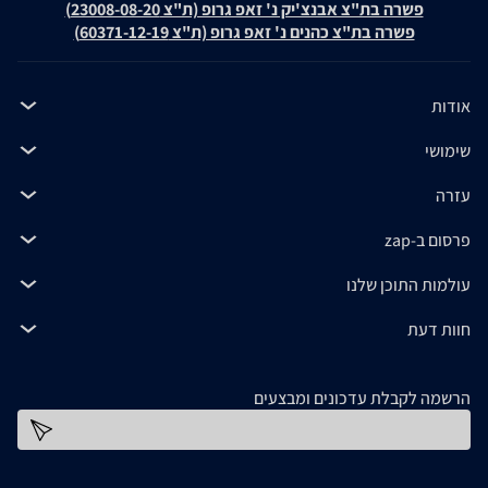
פשרה בת"צ אבנצ'יק נ' זאפ גרופ (ת"צ 23008-08-20)
פשרה בת"צ כהנים נ' זאפ גרופ (ת"צ 60371-12-19)
אודות
שימושי
עזרה
פרסום ב-zap
עולמות התוכן שלנו
חוות דעת
הרשמה לקבלת עדכונים ומבצעים
כתובת דוא''ל