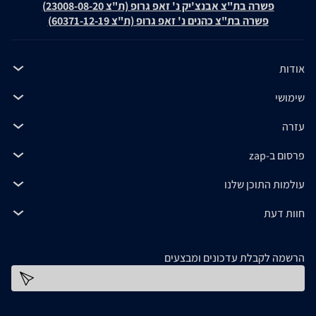
פשרה בת"צ אבנצ'יק נ' זאפ גרופ (ת"צ 23008-08-20)
פשרה בת"צ כהנים נ' זאפ גרופ (ת"צ 60371-12-19)
אודות
שימושי
עזרה
פרסום ב-zap
עולמות התוכן שלנו
חוות דעת
הרשמה לקבלת עדכונים ומבצעים
כתובת דוא''ל