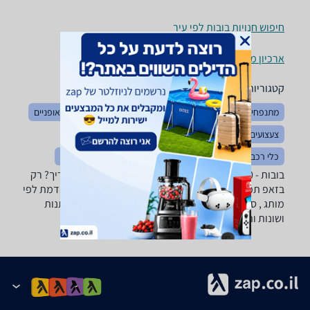
חיפוש חנויות בובות לפי עיר
ארכיון מוצרים
קטגוריות משלימות
מתנפחים
צעצועי תינוקות
צעצועים לאמבטיה
בימבות ואופניים
צעצועים כללי
לגו ומשחקי הרכבה
משחקי חשיבה והגיון
כלי רכב ממונעים
כלי נגינה לילדים
פאזלים
פליימוביל
בובות - ‏100 - 150 ‏ש"ח רוצה למצוא את הבובה שאתה צריך? רק
בזאפ תמצא מאות ביקורות על בובות מערכת סינון מתקדמת לפי
מותג , סוג ועוד, השוואת מחירים ביותר מאלף חנויות מתנות
ושונות ותקבל החלטה חכמה!