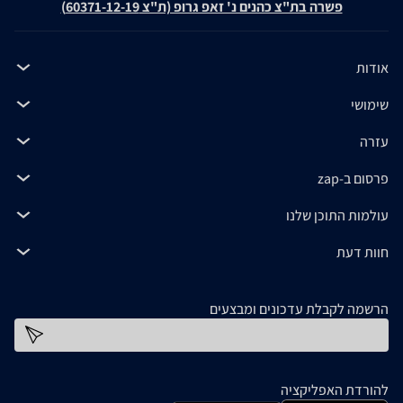
פשרה בת"צ כהנים נ' זאפ גרופ (ת"צ 60371-12-19)
אודות
שימושי
עזרה
פרסום ב-zap
עולמות התוכן שלנו
חוות דעת
הרשמה לקבלת עדכונים ומבצעים
כתובת דוא''ל
להורדת האפליקציה