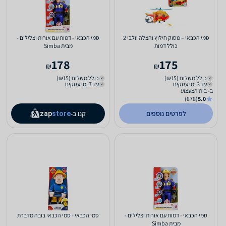
סמי הכבאי – מסוק חילוץ והצלה וולבי 2
סמי הכבאי - דמות עם אורות וצלילים -
כולל דמות
מבית Simba
178
175
₪
₪
כולל משלוח (₪15)
כולל משלוח (₪15)
עד 3 ימי עסקים
עד 7 ימי עסקים
ב- בית הצעצוע
(878)
5.0
לפרטים נוספים
קנו ב-
zap
store
סמי הכבאי - דמות עם אורות וצלילים -
סמי הכבאי - סמי הכבאי בובה מדברת
מבית Simba