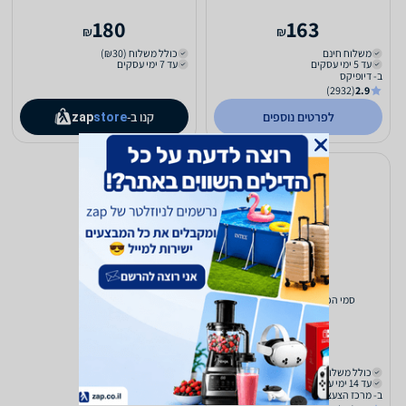
180
163
₪
₪
משלוח חינם
כולל משלוח (₪30)
עד 5 ימי עסקים
עד 7 ימי עסקים
ב- דיופיקס
(2932)
2.9
לפרטים נוספים
קנו ב-
zap
store
סמי הכבאי דמות אלקטרונית
177
₪
כולל משלוח (₪18)
עד 14 ימי עסקים
ב- מרכז הצעצועים