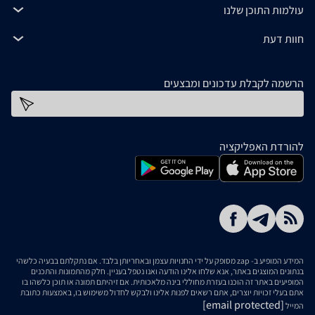
עולמות התוכן שלנו
חוות דעת
הרשמה לקבלת עדכונים ומבצעים
כתובת דוא''ל
להורדת האפליקציה
המידע המופיע ב- zap מסופק על ידי החנויות עצמן ובאחריותן בלבד. אם נתקלתם בבעיה כלשהי
בנתונים המוצגים באתר, אנא שלחו אלינו הודעה ואנו נטפל בעניין. חלק מהתמונות והתכנים
המופיעים באתר זה הוכנו בעזרת מחוללי בינה מלאכותית. אם זיהיתם תמונה או תוכן כלשהו בו
אתם בעלי זכויות יוצרים, אתם רשאים לפנות אלינו ולבקש לחדול משימוש בו, באמצעות כתובת
[email protected]
המייל