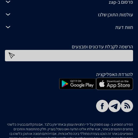
פרסום ב-zap
עולמות התוכן שלנו
חוות דעת
הרשמה לקבלת עדכונים ומבצעים
כתובת דוא''ל
להורדת האפליקציה
המידע המופיע ב- zap מסופק על ידי החנויות עצמן ובאחריותן בלבד. אם נתקלתם בבעיה כלשהי
בנתונים המוצגים באתר, אנא שלחו אלינו הודעה ואנו נטפל בעניין. חלק מהתמונות והתכנים
המופיעים באתר זה הוכנו בעזרת מחוללי בינה מלאכותית. אם זיהיתם תמונה או תוכן כלשהו בו