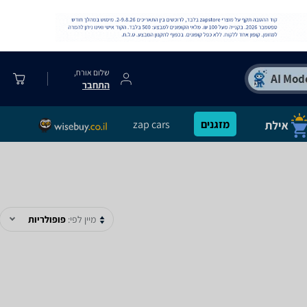
שלום אורח,
התחבר
מזגנים
zap cars
מיין לפי:
פופולריות