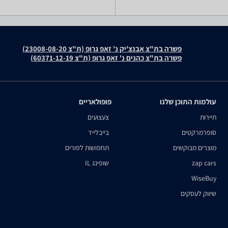
פשרה בת"צ אבנצ'יק נ' זאפ גרופ (ת"צ 23008-08-20)
פשרה בת"צ כהנים נ' זאפ גרופ (ת"צ 60371-12-19)
עולמות התוכן שלנו
פופולאריים
תיירות
צעצועים
סופרמרקטים
בייבלייד
מוצרים מבוקשים
תחפושות לפורים
zap cars
שופינג IL
WiseBuy
שיווק לעסקים