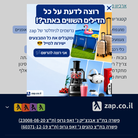
ארכיון מוצרים
קטגוריות משלימות
מתנפחים
צעצועי תינוקות
צעצועים לאמבטיה
בימבות ואופניים
צעצועים כללי
לגו ומשחקי הרכבה
משחקי חשיבה והגיון
כלי רכב ממונעים
כלי נגינה לילדים
פאזלים
פליימוביל
בובות - ‏סט בובות ‏סמי הכבאי רוצה למצוא את הבובה שאתה
צריך? רק בזאפ תמצא מאות ביקורות על בובות מערכת סינון
מתקדמת לפי מותג , סוג ועוד, השוואת מחירים ביותר מאלף
חנויות מתנות ושונות ותקבל החלטה חכמה!
פשרה בת"צ אבנצ'יק נ' זאפ גרופ (ת"צ 23008-08-20)
פשרה בת"צ כהנים נ' זאפ גרופ (ת"צ 60371-12-19)