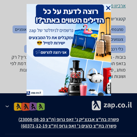
ארכיון מוצרים
קטגוריות משלימות
מתנפחים
צעצועי תינוקות
צעצועים לאמבטיה
בימבות ואופניים
צעצועים כללי
לגו ומשחקי הרכבה
משחקי חשיבה והגיון
כלי רכב ממונעים
כלי נגינה לילדים
פאזלים
פליימוביל
בובות - ‏בובת פופ ‏פרווה רוצה למצוא את הבובה שאתה צריך? רק
בזאפ תמצא מאות ביקורות על בובות מערכת סינון מתקדמת לפי
מותג , סוג ועוד, השוואת מחירים ביותר מאלף חנויות מתנות
ושונות ותקבל החלטה חכמה!
פשרה בת"צ אבנצ'יק נ' זאפ גרופ (ת"צ 23008-08-20)
פשרה בת"צ כהנים נ' זאפ גרופ (ת"צ 60371-12-19)