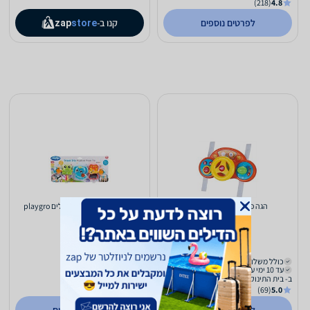
(218)
4.8
לפרטים נוספים
קנו ב-
zap
store
הגה פעילויות לעגלה לי גיא
צעצוע לעגלה אורות וצלילים playgro
95
98
₪
₪
כולל משלוח (₪19)
כולל משלוח (₪15)
עד 10 ימי עסקים
עד 3 ימי עסקים
ב- בית התינוקות
ב- בית הצעצוע
(878)
5.0
(69)
5.0