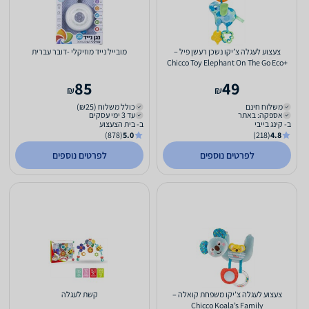
צעצוע לעגלה צ’יקו נשכן רעשן פיל –
מובייל נייד מוזיקלי -דובר עברית
+Chicco Toy Elephant On The Go Eco
85
49
₪
₪
משלוח חינם
כולל משלוח (₪25)
אספקה: באתר
עד 3 ימי עסקים
ב- קינג בייבי
ב- בית הצעצוע
(878)
5.0
(218)
4.8
לפרטים נוספים
לפרטים נוספים
צעצוע לעגלה צ’יקו משפחת קואלה –
קשת לעגלה
Chicco Koala’s Family