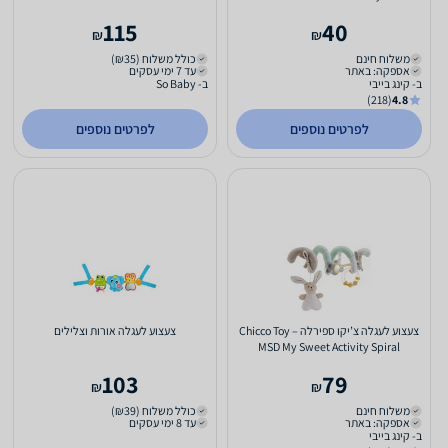
115
40
₪
₪
משלוח חינם
כולל משלוח (₪35)
אספקה: באתר
עד 7 ימי עסקים
ב- קינג בייבי
ב- So Baby
(218)
4.8
לפרטים נוספים
לפרטים נוספים
צעצוע לעגלה צ’יקו ספירלה – Chicco Toy
צעצוע לעגלה אורות וצלילים
MSD My Sweet Activity Spiral
103
79
₪
₪
משלוח חינם
כולל משלוח (₪39)
אספקה: באתר
עד 8 ימי עסקים
ב- קינג בייבי