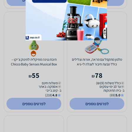
לפרטים נוספים
לפרטים נוספים
טלפון מתקפל עם מראה, אורות וצלילים
תיבת נגינה מוזיקלית לתינוק צ’יקו –
כולל טבעת חיבור לעגלה לי-גיא
Chicco Baby Senses Musical Box
Sweet Pear
55
78
₪
₪
כולל משלוח (₪19)
משלוח חינם
עד 10 ימי עסקים
אספקה: באתר
ב- בית התינוקות
ב- קינג בייבי
(218)
4.8
(69)
5.0
לפרטים נוספים
לפרטים נוספים