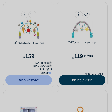
קשת לעגלה ירח Taf Toys
קשת גמישה לעגלה Taf Toys
159
119
‫החל מ-
₪
₪
משלוח חינם
אספקה: באתר
ב- קינג בייבי
(218)
4.8
השוואה ב-2 חנויות
השוואת מחירים
לפרטים נוספים