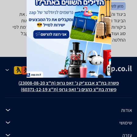
מזון לתינוקות
ריהוט לתינוקות
מוצצים
ביגוד והנעלה לתינוקות - ‏בייבילגס ‏TODOB רוצה למצוא את
הביגוד והנעלה לתינוק שאתה צריך? רק בזאפ תמצא מאות
ביקורות על ביגוד והנעלה לתינוקות מערכת סינון מתקדמת לפי
סוג ועוד, השוואת מחירים ביותר מאלף חנויות ילדים ותקבל
החלטה חכמה!
פשרה בת"צ אבנצ'יק נ' זאפ גרופ (ת"צ 23008-08-20)
פשרה בת"צ כהנים נ' זאפ גרופ (ת"צ 60371-12-19)
אודות
שימושי
עזרה