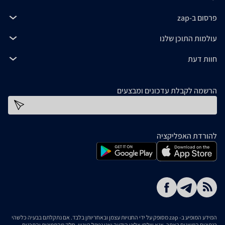
פרסום ב-zap
עולמות התוכן שלנו
חוות דעת
הרשמה לקבלת עדכונים ומבצעים
כתובת דוא''ל
להורדת האפליקציה
המידע המופיע ב- zap מסופק על ידי החנויות עצמן ובאחריותן בלבד. אם נתקלתם בבעיה כלשהי
בנתונים המוצגים באתר, אנא שלחו אלינו הודעה ואנו נטפל בעניין. חלק מהתמונות והתכנים