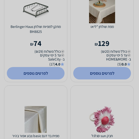
מפת שולחן "ליאו
מתקן למפיות שולחן Berlinger Haus
BH8825
74
129
₪
₪
כולל משלוח (₪20)
כולל משלוח (₪29)
עד 5 ימי עסקים
עד 5 ימי עסקים
ב- HOME&MORE
ב- SaleCity
(17)
4.0
(5)
0.0
לפרטים נוספים
לפרטים נוספים
חבק sun סגלגל
מפית בד דגם basic צבע אפור בהיר