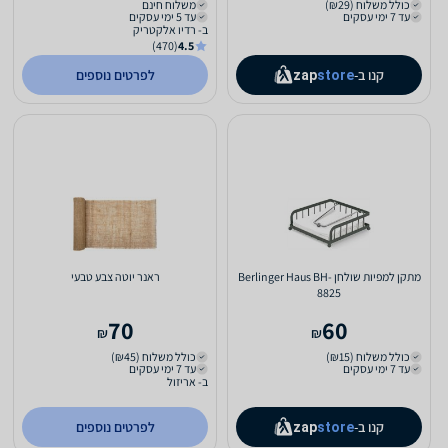
כולל משלוח (₪29)
משלוח חינם
עד 7 ימי עסקים
עד 5 ימי עסקים
ב- רדיו אלקטריק
(470)
4.5
קנו ב-
לפרטים נוספים
zap
store
מתקן למפיות שולחן Berlinger Haus BH-
ראנר יוטה צבע טבעי
8825
70
60
₪
₪
כולל משלוח (₪15)
כולל משלוח (₪45)
עד 7 ימי עסקים
עד 7 ימי עסקים
ב- אריזול
קנו ב-
לפרטים נוספים
zap
store