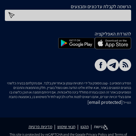
הרשמה לקבלת עדכונים ומבצעים
כתובת דוא''ל
להורדת האפליקציה
המידע המופיע ב- zap מסופק על ידי החנויות עצמן ובאחריותן בלבד. אם נתקלתם בבעיה כלשהי
בנתונים המוצגים באתר, אנא שלחו אלינו הודעה ואנו נטפל בעניין. חלק מהתמונות והתכנים
המופיעים באתר זה הוכנו בעזרת מחוללי בינה מלאכותית. אם זיהיתם תמונה או תוכן כלשהו בו
אתם בעלי זכויות יוצרים, אתם רשאים לפנות אלינו ולבקש לחדול משימוש בו, באמצעות כתובת
[email protected]
המייל
נגישות
תקנון
תנאי שימוש
מדיניות פרטיות
This site is protected by reCAPTCHA and the Google
Privacy Policy
and
Terms of