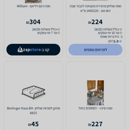
מפת שולחן מהודרת מקטיפה לכבוד שבת
מפה דגם ויליאם - William
ויום טוב - 140X220 ס"מ
304
224
₪
₪
כולל משלוח (₪35)
כולל משלוח (₪29)
עד 10 ימי עסקים
עד 7 ימי עסקים
ב- הידברות שופס
(87)
1.0
לפרטים נוספים
קנו ב-
zap
store
מפה סידני - SYDNEY כחול
מתקן למפיות שולחן Berlinger Haus BH-
8825
45
227
₪
₪