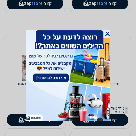
קנו ב-
קנו ב-
zap
store
zap
store
מפית דגם פריז - PARIS שמנת
חבק פרפרים שחור NANA
55
42
₪
₪
כולל משלוח (₪29)
כולל משלוח (₪29)
עד 7 ימי עסקים
עד 7 ימי עסקים
קנו ב-
קנו ב-
zap
store
zap
store