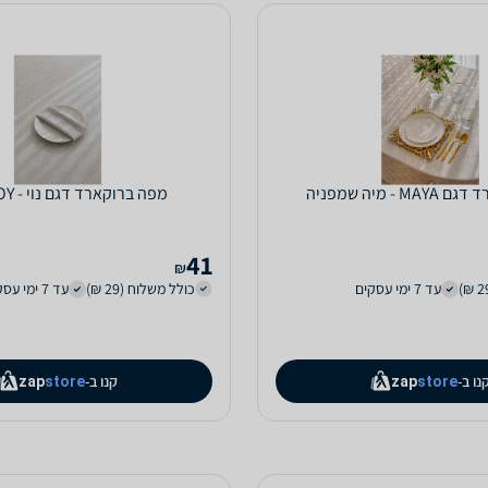
 - מיה שמפניה
מפה ברוקארד דגם נוי - NOY אפור
41
₪
עד 7 ימי עסקים
כולל משלוח (29 ₪)
עד 7 ימי עסקים
נו ב-
קנו ב-
zap
store
zap
store