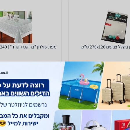
 צבעים 270x120 ס”מ
מפת שולחן "ברוקט ג'קרד" | 150/240 ס"מ | לבן
149
₪
עד 5 ימי עסקים
כולל משלוח (20 ₪)
עד 5 ימי עסקים
5.0
(489)
ב-HOME&MORE
לפרטים נוספים
לפרטים נוספים