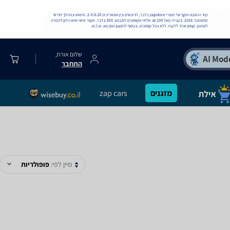
שלום אורח,
התחבר
מזגנים
zap cars
מיין לפי:
פופולריות