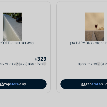
י - HARMONY אבן
מפה דגם סופט - SOFT שמנת
329
₪
עד 7 ימי עסקים
כולל משלוח (29 ₪)
עד 7 ימי עסקים
נו ב-
קנו ב-
zap
store
zap
store