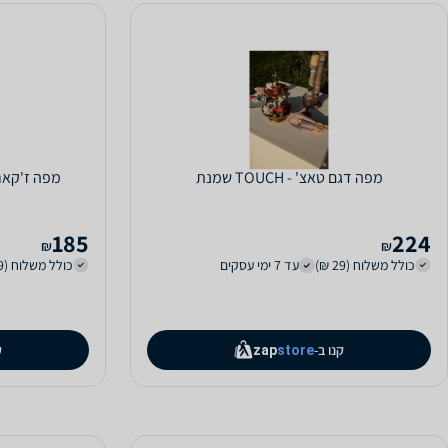
מפה דגם טאצ' - TOUCH שמנת
מפה ז'קארד דגם MAYA
185
224
₪
₪
כולל משלוח (29 ₪)
עד 7 ימי עסקים
כולל משלוח (29 ₪)
קנו ב-
ק
zap
store