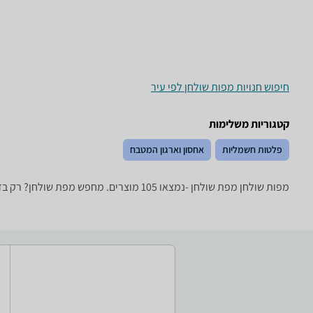
חיפוש חנויות מפות שולחן לפי עיר
קטגוריות משלימות
פלטות חשמליות
אחסון וארגון המטבח
מפות שולחן ‏מפת שולחן -נמצאו 105 מוצרים. מחפש מפת שולחן? רק בזאפ תמצאו חוות דעת, השוואת מחירים ביותר מאלף חנויות בתחום לבית לגן ולמשרד וכל המידע הנחוץ עבור קבלת החלטה חכמה!