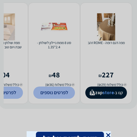
מפה דגם רומה - ROME זהב
סט 8 מפות ניילון לשולחן -
מפת שולחן מהו
2.4*1.35
שבת ויום טוב - 140X450 ס"מ
204
48
227
₪
₪
כולל משלוח (₪29)
כולל משלוח (₪36)
כולל משלוח (₪35)
לפרטים נוספים
לפרטים נ
קנו ב-
zap
store