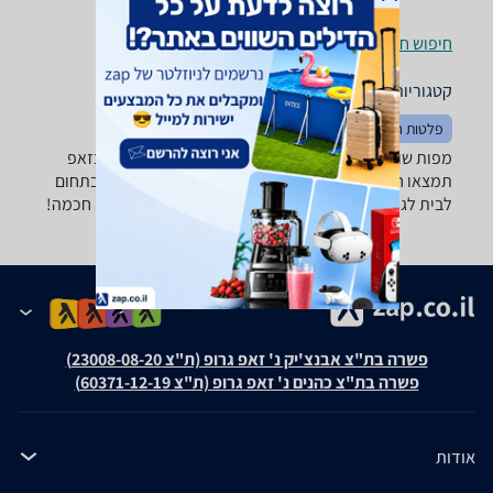
חיפוש חנויות מפות שולחן לפי עיר
קטגוריות משלימות
פלטות חשמליות
אחסון וארגון המטבח
מפות שולחן -נמצאו 0 מוצרים. מחפש מפת שולחן? רק בזאפ
תמצאו חוות דעת, השוואת מחירים ביותר מאלף חנויות בתחום
לבית לגן ולמשרד וכל המידע הנחוץ עבור קבלת החלטה חכמה!
פשרה בת"צ אבנצ'יק נ' זאפ גרופ (ת"צ 23008-08-20)
פשרה בת"צ כהנים נ' זאפ גרופ (ת"צ 60371-12-19)
אודות