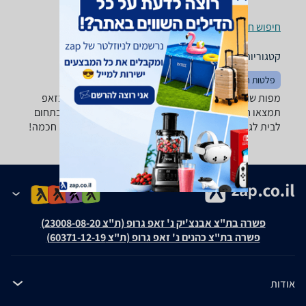
חיפוש חנויות מפות שולחן לפי עיר
קטגוריות משלימות
פלטות חשמליות
אחסון וארגון המטבח
מפות שולחן -נמצאו 0 מוצרים. מחפש מפת שולחן? רק בזאפ
תמצאו חוות דעת, השוואת מחירים ביותר מאלף חנויות בתחום
לבית לגן ולמשרד וכל המידע הנחוץ עבור קבלת החלטה חכמה!
פשרה בת"צ אבנצ'יק נ' זאפ גרופ (ת"צ 23008-08-20)
פשרה בת"צ כהנים נ' זאפ גרופ (ת"צ 60371-12-19)
אודות