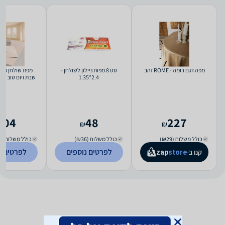
מפה דגם רומה - ROME זהב
סט 8 מפות ניילון לשולחן -
מפת שולחן מהו
2.4*1.35
שבת ויום טוב - 140X450 ס"מ
204
48
227
₪
₪
כולל משלוח (₪29)
כולל משלוח (₪36)
כולל משלוח (₪35)
לפרטים נוספים
לפרטים נ
קנו ב-
zap
store