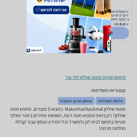
199
₪
משלוח חינם
עד 5 ימי עסקים
ב- מקור החשמל
(45)
5.0
לפרטים נוספים
חיפוש חנויות מפות שולחן לפי עיר
קטגוריות משלימות
פלטות חשמליות
אחסון וארגון המטבח
מפות שולחן ‏MakorhacHashmal -נמצאו 5 מוצרים. מחפש מפת
שולחן? רק בזאפ תמצאו חוות דעת, השוואת מחירים ביותר מאלף
חנויות בתחום לבית לגן ולמשרד וכל המידע הנחוץ עבור קבלת
החלטה חכמה!