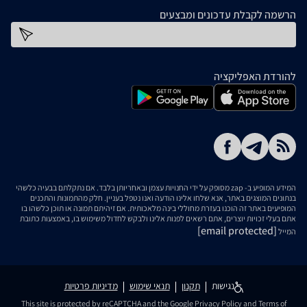
הרשמה לקבלת עדכונים ומבצעים
כתובת דוא''ל
להורדת האפליקציה
המידע המופיע ב- zap מסופק על ידי החנויות עצמן ובאחריותן בלבד. אם נתקלתם בבעיה כלשהי
בנתונים המוצגים באתר, אנא שלחו אלינו הודעה ואנו נטפל בעניין. חלק מהתמונות והתכנים
המופיעים באתר זה הוכנו בעזרת מחוללי בינה מלאכותית. אם זיהיתם תמונה או תוכן כלשהו בו
אתם בעלי זכויות יוצרים, אתם רשאים לפנות אלינו ולבקש לחדול משימוש בו, באמצעות כתובת
[email protected]
המייל
נגישות
תקנון
תנאי שימוש
מדיניות פרטיות
This site is protected by reCAPTCHA and the Google
Privacy Policy
and
Terms of