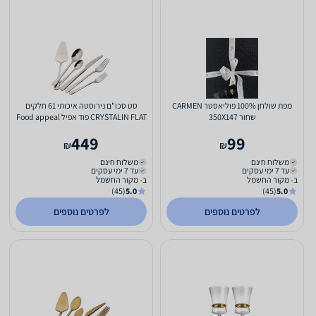
מפת שולחן 100% פוליאסטר CARMEN
סט סכו"ם נירוסטה איכותי 61 חלקים
שחור 350X147
CRYSTALIN FLAT פוד אפיל Food appeal
449
99
₪
₪
משלוח חינם
משלוח חינם
עד 7 ימי עסקים
עד 7 ימי עסקים
ב- מקור החשמל
ב- מקור החשמל
(45)
5.0
(45)
5.0
לפרטים נוספים
לפרטים נוספים