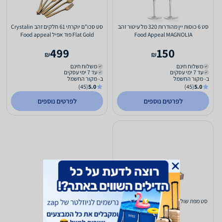
סט 6 כוסות יין מהודרות 320 מל עיטור זהב
סט סכו"ם יוקרתי 61 חלקים זהב Crystalin
Food Appeal MAGNOLIA
Flat Gold פוד אפיל Food appeal
499
150
₪
₪
משלוח חינם
משלוח חינם
עד 7 ימי עסקים
עד 7 ימי עסקים
ב- מקור החשמל
ב- מקור החשמל
(45)
5.0
(45)
5.0
לפרטים נוספים
לפרטים נוספים
סט מפת שולחן יוקרתית + 6 מפיות + ראנר
פוד אפיל