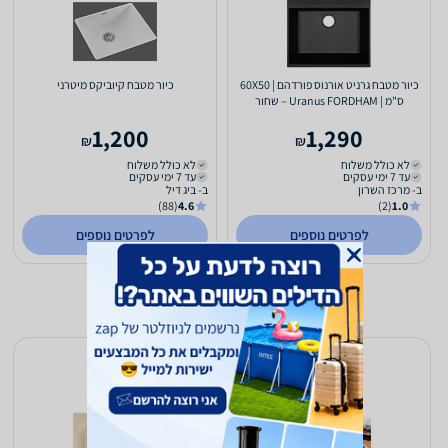
כיור מטבח גרניט אורנוס פורדהם | 60X50
כיור מטבח קיוביקס מיטרני
ס"מ | Uranus FORDHAM – שחור
1,200
1,290
₪
₪
לא כולל משלוח
לא כולל משלוח
עד 7 ימי עסקים
עד 7 ימי עסקים
ב- מרכז השרון
ב- ביג דיל
(88)
4.6
(2)
1.0
לפרטים נוספים
לפרטים נוספים