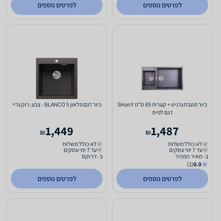
לפרטים נוספים
לפרטים נוספים
כיור מטבח גרניט + קערית 85 ס"מ SHonY
כיור דגם פלאון 5 BLANCO - צבע: רוק גריי
דגם לפיס
1,449
1,487
₪
₪
לא כולל משלוח
לא כולל משלוח
עד 7 ימי עסקים
עד 7 ימי עסקים
ב- מאיר המהיר
ב- זירוקס
(1)
0.0
לפרטים נוספים
לפרטים נוספים