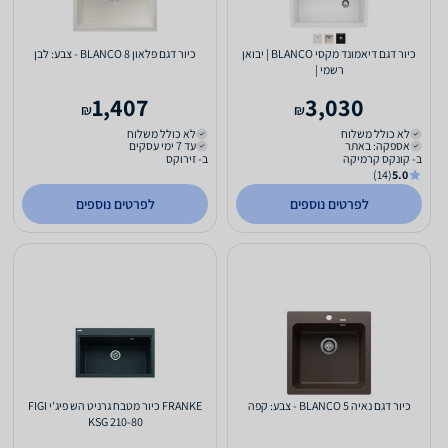
כיור דגם דיאמונד מקסי BLANCO | יבואן
כיור דגם פלאון 8 BLANCO - צבע: לבן
רשמי |
1,407
3,030
₪
₪
לא כולל משלוח
לא כולל משלוח
אספקה: באתר
עד 7 ימי עסקים
ב- קונקס קרמיקה
ב- זירוקס
(14)
5.0
לפרטים נוספים
לפרטים נוספים
כיור דגם נאיה 5 BLANCO - צבע: קפה
FRANKE כיור מטבח גרניט הש פיג'י FIGI
KSG 210-80