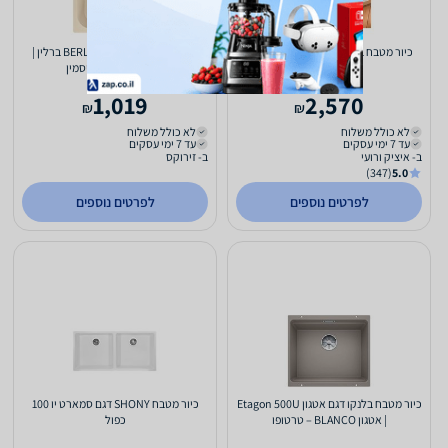
כיור מטבח בלנקו דגם מטרה BLANCO
כיור מטבח גרניט בודד BERLIN ברלין |
METRA 9
58.4X47.4 ס מ – יסמין
1,019
2,570
₪
₪
לא כולל משלוח
לא כולל משלוח
עד 7 ימי עסקים
עד 7 ימי עסקים
ב- איציק ורועי
ב- זירוקס
(347)
5.0
לפרטים נוספים
לפרטים נוספים
כיור מטבח בלנקו דגם אטגון Etagon 500U
כיור מטבח SHONY דגם סמארט יו 100
| אטגון BLANCO – טרטופו
כפול