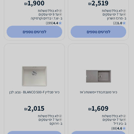
1,900
2,519
₪
₪
לא כולל משלוח
לא כולל משלוח
עד 7 ימי עסקים
עד 9 ימי עסקים
ב- מרכז השרון
ב- ש.ד.י ברזים וקרמיקה
(199)
4.4
(2)
1.0
לפרטים נוספים
לפרטים נוספים
כיור מטבח בודד+משטח ג'אז
כיור סבליין BLANCO 500-F - צבע: לבן
2,015
1,609
₪
₪
לא כולל משלוח
לא כולל משלוח
עד 7 ימי עסקים
עד 7 ימי עסקים
ב- ביג דיל
ב- זירוקס
(88)
4.6