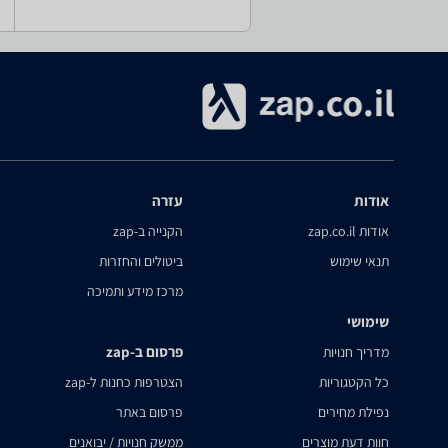
אודות
עזרה
אודות zap.co.il
הקנייה ב-zap
תנאי שימוש
ביטולים והחזרות
מרכז מידע ותמיכה
שימושי
פרסום ב-zap
מדריך חנויות
כל הקטגוריות
הצטרפות כחנות ל-zap
נפילת מחירים
פרסום באתר
חוות דעת מוצרים
ממשק חנויות / יבואנים