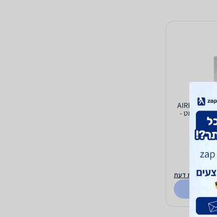
קולט אדים אי יוקרתי 90 ס מ מבית AIRFORCE
איירפורס דגם Q-Bic Island-90 – שחור מט -
וספת חוות דעת