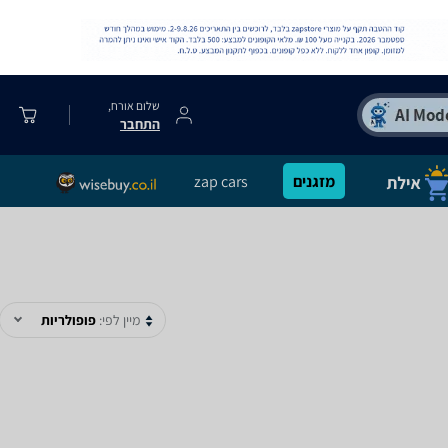
שלום אורח,
התחבר
מזגנים
zap cars
מיין לפי:
פופולריות