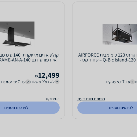
קולט אדים אי יוקרתי 120 ס מ מבית AIRFORCE
איירפורס דגם Q-Bic Island-120 – שחור מט -
איירפורס דגם FRAME-AN-A-140 – שחור מט
סוג...
12,499
₪
ח
עד 7 ימי עסקים
לא כולל משלוח
עד 7 ימי עסקים
הוספת חוות דעת
ב-זירוקס
ה
לפרטים נוספים
לפרטים נוספים