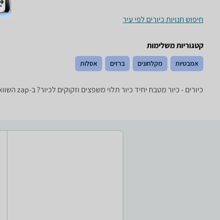
חיפוש חנויות כיורים לפי עיר
קטגוריות משלימות
אמבטיות
מקלחונים
ברזים
אסלות
כיורים - ‏כיור מטבח יחיד ‏כיור תלוי משפצים וזקוקים לכיור? ב-zap השוואת מחירים תמצאו מגוון עצום של כיורים של טובי היצרנים: Vitra, חרסה, Blanco, אלגל ועוד.