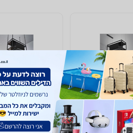
קולט אדים אי יוקרתי 90 ס מ מבית AIRFORCE
איירפורס דגם Q-Bic Island-90 – שחור מט -
סוג...
סוג...
11,799
₪
ח
עד 7 ימי עסקים
לא כולל משלוח
עד 7 ימי עסקים
הוספת חוות דעת
ב-זירוקס
ה
לפרטים נוספים
לפרטים נוספים