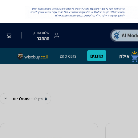
שלום אורח,
התחבר
מזגנים
zap cars
מיין לפי:
פופולריות