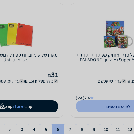
 מריו, מחזיק מפתחות ותחתית
לכוסות Super Mario פלאדון - PALADONE
משבצות - Uni
PALADONE
31
₪
עד 7 ימי עסקים
כולל משלוח (15 ₪)
עד 7 ימי עסקים
(658)
2.6
לפרטים נוספים
קנו ב-
zap
store
3
4
5
6
7
8
9
10
11
12