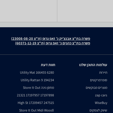
פשרה בת"צ אבנצ'יק נ' זאפ גרופ (ת"צ 23008-08-20)
פשרה בת"צ כהנים נ' זאפ גרופ (ת"צ 60371-12-19)
עולמות התוכן שלנו
חוות דעת
תיירות
6280 166455 Utility Mat
סופרמרקטים
194234 Utility Rattan 9
מוצרים מבוקשים
מחסן גינה Store It Out
17197898 17197957 21321
zap cars
247515 17209457 High St
WiseBuy
שיווק לעסקים
Store It Out Midi Woodl