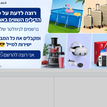
רים
השקיה
בריכות נוי ומזרקות
גזיבו, ציליות ושמשיות