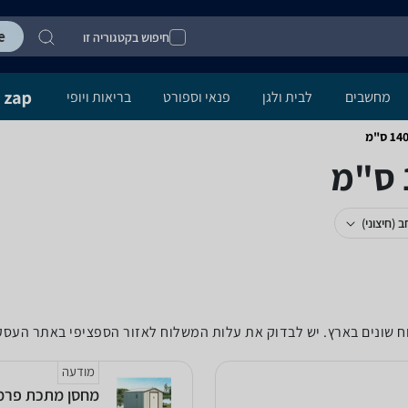
חיפוש בקטגוריה זו
מחשבים
לבית ולגן
פנאי וספורט
בריאות ויופי
ב (חיצוני)
לוח שונים בארץ. יש לבדוק את עלות המשלוח לאזור הספציפי באתר העס
מודעה
מחסן מתכת פרמיום דגם  Top T910