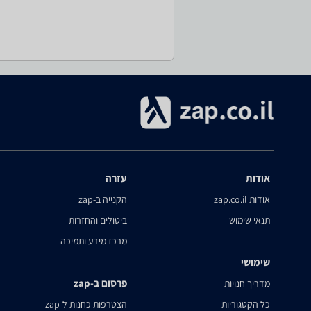
אודות
עזרה
אודות zap.co.il
הקנייה ב-zap
תנאי שימוש
ביטולים והחזרות
מרכז מידע ותמיכה
שימושי
פרסום ב-zap
מדריך חנויות
כל הקטגוריות
הצטרפות כחנות ל-zap