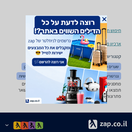
חיפוש חנויות מחסנים וארונות שירות לפי עיר
ארכיון מוצרים
קטגוריות משלימות
שערים סורגים וגדרות
אביזרים לגינה
ריהוט גן
תאורת גן
גנרטורים
השקיה
בריכות נוי ומזרקות
גזיבו, ציליות ושמשיות
מחסנים וארונות שירות - ‏5 ‏25 ‏ס"מ ב-zap השוואת מחירים
תמצאו מבחר גדול של מחסנים, ארונות שירות, בקתות ושאר
פתרונות אחסון לחצר.