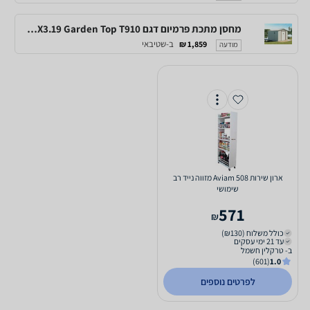
מחסן מתכת פרמיום דגם 2.77X3.19 Garden Top T910
ב-שטיבאי
1,859 ₪
מודעה
‏ארון שירות Aviam 508 מזווה נייד רב
שימושי
571
₪
כולל משלוח (₪130)
עד 21 ימי עסקים
ב- טרקלין חשמל
(601)
1.0
לפרטים נוספים