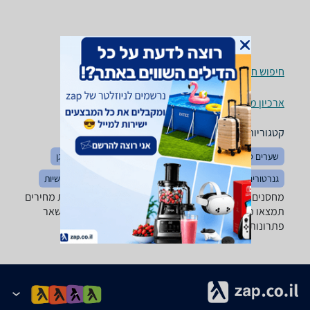
חיפוש חנויות מחסנים וארונות שירות לפי עיר
ארכיון מוצרים
קטגוריות משלימות
שערים סורגים וגדרות
אביזרים לגינה
ריהוט גן
תאורת גן
גנרטורים
השקיה
בריכות נוי ומזרקות
גזיבו, ציליות ושמשיות
מחסנים וארונות שירות - ‏Starplast ‏מחסן ב-zap השוואת מחירים
תמצאו מבחר גדול של מחסנים, ארונות שירות, בקתות ושאר
פתרונות אחסון לחצר.