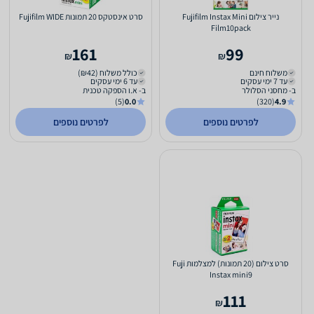
נייר צילום Fujifilm Instax Mini
סרט אינסטקס 20 תמונות Fujifilm WIDE
Film10pack
161
99
₪
₪
משלוח חינם
כולל משלוח (₪42)
עד 7 ימי עסקים
עד 6 ימי עסקים
ב- מחסני הסלולר
ב- א.ו הספקה טכנית
(5)
0.0
(320)
4.9
לפרטים נוספים
לפרטים נוספים
סרט צילום (20 תמונות) למצלמות Fuji
Instax mini9
111
₪