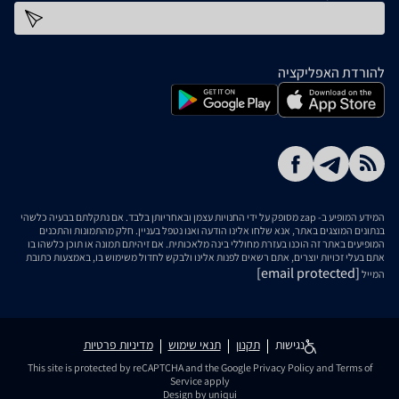
כתובת דוא''ל
להורדת האפליקציה
המידע המופיע ב- zap מסופק על ידי החנויות עצמן ובאחריותן בלבד. אם נתקלתם בבעיה כלשהי
בנתונים המוצגים באתר, אנא שלחו אלינו הודעה ואנו נטפל בעניין. חלק מהתמונות והתכנים
המופיעים באתר זה הוכנו בעזרת מחוללי בינה מלאכותית. אם זיהיתם תמונה או תוכן כלשהו בו
אתם בעלי זכויות יוצרים, אתם רשאים לפנות אלינו ולבקש לחדול משימוש בו, באמצעות כתובת
[email protected]
המייל
נגישות
תקנון
תנאי שימוש
מדיניות פרטיות
This site is protected by reCAPTCHA and the Google
Privacy Policy
and
Terms of
Service
apply
Design by uniqui