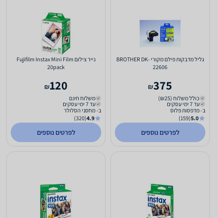
גליל מדבקות פילם מקורי BROTHER DK-
נייר צילום Fujifilm Instax Mini Film
20pack
22606
120
375
₪
₪
כולל משלוח (₪25)
משלוח חינם
עד 7 ימי עסקים
עד 7 ימי עסקים
ב- מדפסות פלוס
ב- מחסני הסלולר
(320)
4.9
(159)
5.0
לפרטים נוספים
לפרטים נוספים