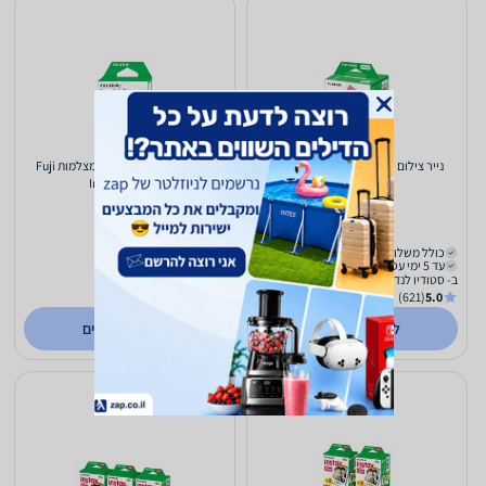
נייר צילום Fujifilm Instax Mini film
סרט צילום (10 תמונות) למצלמות Fuji
Instax mini 11
20pack
65
129
₪
₪
כולל משלוח (₪30)
משלוח חינם
עד 5 ימי עסקים
עד 7 ימי עסקים
ב- סטודיו לנד
ב- קאמרה פלוס
(59)
5.0
(621)
5.0
לפרטים נוספים
לפרטים נוספים