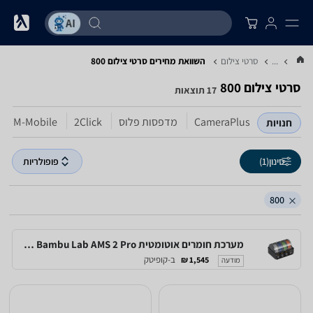
...
סרטי צילום
השוואת מחירים סרטי צילום ‏800
סרטי צילום ‏800
17 תוצאות
CameraPlus
מדפסות פלוס
2Click
M-Mobile
חנויות
סינון
(1)
פופולריות
800
מערכת חומרים אוטומטית Bambu Lab AMS 2 Pro להדפסה רב־צבעית וייבוש פילמנט
ב-קופיטק
1,545 ₪
מודעה