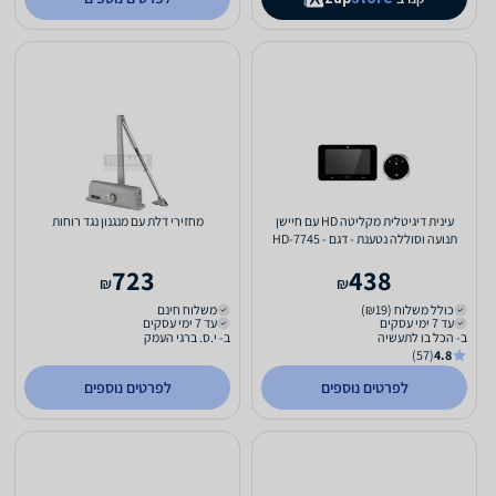
עינית דיגיטלית מקליטה HD עם חיישן
מחזירי דלת עם מנגנון נגד רוחות
תנועה וסוללה נטענת - דגם - HD-7745
723
438
₪
₪
כולל משלוח (₪19)
משלוח חינם
עד 7 ימי עסקים
עד 7 ימי עסקים
ב- הכל בו לתעשיה
ב- י.ס. ברגי העמק
(57)
4.8
לפרטים נוספים
לפרטים נוספים