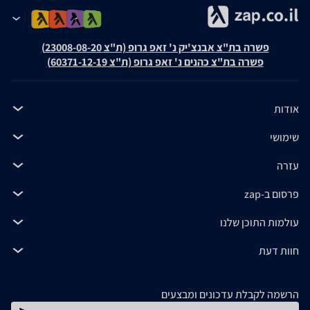
פשרה בת"צ אבנצ'יק נ' זאפ גרופ (ת"צ 23008-08-20)
פשרה בת"צ כהנים נ' זאפ גרופ (ת"צ 60371-12-19)
אודות
שימושי
עזרה
פרסום ב-zap
עולמות התוכן שלנו
חוות דעת
הרשמה לקבלת עדכונים ומבצעים