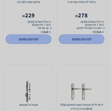
בולם דלת מסיבי עם ניצרה
אלקטרומגנט 180 ק"ג
229
278
₪
₪
כולל משלוח (₪39)
כולל משלוח (₪30)
עד 7 ימי עסקים
עד 7 ימי עסקים
ב- המרכז הישראלי למיגון
ב- קו ישראלי
(3)
0.0
(91)
5.0
לפרטים נוספים
לפרטים נוספים
ידיות לדלת אש מנירוסטה מחוזקת TESA
מנעול צר Nemef
SENA מידה 72 מ"מ