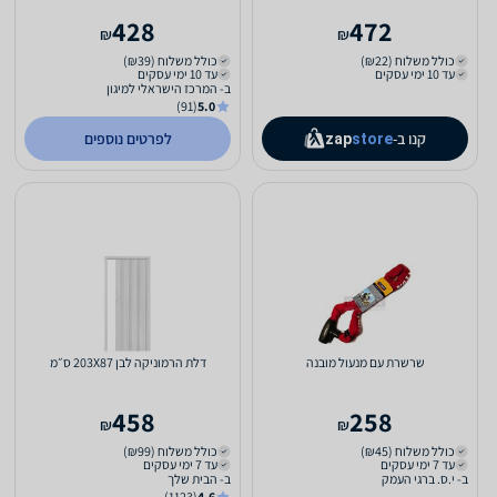
428
472
₪
₪
כולל משלוח (₪22)
כולל משלוח (₪39)
עד 10 ימי עסקים
עד 10 ימי עסקים
ב- המרכז הישראלי למיגון
(91)
5.0
קנו ב-
לפרטים נוספים
zap
store
שרשרת עם מנעול מובנה
דלת הרמוניקה לבן 203X87 ס״מ
458
258
₪
₪
כולל משלוח (₪45)
כולל משלוח (₪99)
עד 7 ימי עסקים
עד 7 ימי עסקים
ב- י.ס. ברגי העמק
ב- הבית שלך
(1123)
4.6