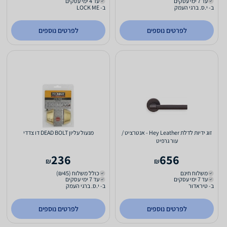
עד 7 ימי עסקים
עד 4 ימי עסקים
ב- י.ס. ברגי העמק
ב- LOCK ME
לפרטים נוספים
לפרטים נוספים
זוג ידיות לדלת Hey Leather - אנטרציט /
מנעול עליון DEAD BOLT דו צדדי
עור גרפיט
236
656
₪
₪
משלוח חינם
כולל משלוח (₪45)
עד 7 ימי עסקים
עד 7 ימי עסקים
ב- טיראדור
ב- י.ס. ברגי העמק
לפרטים נוספים
לפרטים נוספים