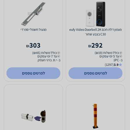
פעמון דלת חכם eufy Video Doorbell 2K
מנעול חשמלי ספרדי
C30 בצבע שחור
303
292
₪
₪
כולל משלוח (₪19)
כולל משלוח (₪45)
עד 5 ימי עסקים
עד 7 ימי עסקים
ב- 1PC
ב- י.ס. ברגי העמק
(1297)
3.9
לפרטים נוספים
לפרטים נוספים