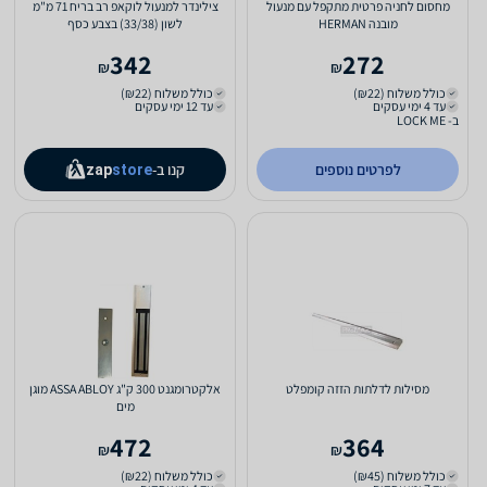
מחסום לחניה פרטית מתקפל עם מנעול
צילינדר למנעול לוקאפ רב בריח 71 מ"מ
מובנה HERMAN
לשון (33/38) בצבע כסף
342
272
₪
₪
כולל משלוח (₪22)
כולל משלוח (₪22)
עד 4 ימי עסקים
עד 12 ימי עסקים
ב- LOCK ME
לפרטים נוספים
קנו ב-
zap
store
מסילות לדלתות הזזה קומפלט
אלקטרומגנט 300 ק"ג ASSA ABLOY מוגן
מים
472
364
₪
₪
כולל משלוח (₪45)
כולל משלוח (₪22)