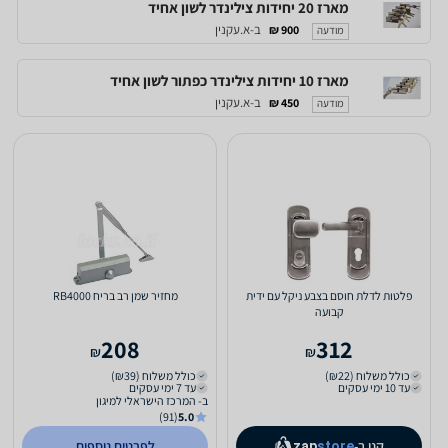
מארז 20 יחידות צילינדר לשון אחיד
ב-א.עקנין
900 ₪
מודעה
מארז 10 יחידות צילינדר כפתור לשון אחיד
ב-א.עקנין
450 ₪
מודעה
פלטות לדלת חוסם בצבע ניקל עם ידית
מחזיר שמן רב בריח RB4000
קבועה
208
312
₪
₪
כולל משלוח (₪22)
כולל משלוח (₪39)
עד 10 ימי עסקים
עד 7 ימי עסקים
ב- המרכז הישראלי למיגון
(91)
5.0
קנו ב-
לפרטים נוספים
zap
store