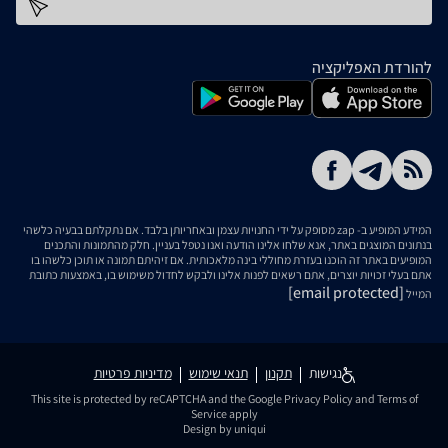
כתובת דוא''ל
להורדת האפליקציה
המידע המופיע ב- zap מסופק על ידי החנויות עצמן ובאחריותן בלבד. אם נתקלתם בבעיה כלשהי
בנתונים המוצגים באתר, אנא שלחו אלינו הודעה ואנו נטפל בעניין. חלק מהתמונות והתכנים
המופיעים באתר זה הוכנו בעזרת מחוללי בינה מלאכותית. אם זיהיתם תמונה או תוכן כלשהו בו
אתם בעלי זכויות יוצרים, אתם רשאים לפנות אלינו ולבקש לחדול משימוש בו, באמצעות כתובת
[email protected]
המייל
נגישות
תקנון
תנאי שימוש
מדיניות פרטיות
This site is protected by reCAPTCHA and the Google
Privacy Policy
and
Terms of
Service
apply
Design by uniqui