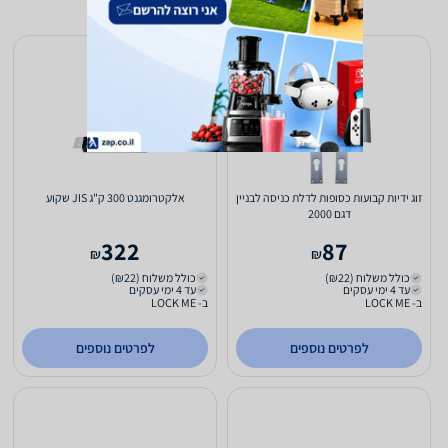
זוג ידיות קבועות כסופות לדלת כניסה לבניין
אלקטרומגנט 300 ק"ג JIS שקוע
דגם 2000
322
87
₪
₪
כולל משלוח (₪22)
כולל משלוח (₪22)
עד 4 ימי עסקים
עד 4 ימי עסקים
ב- LOCK ME
ב- LOCK ME
לפרטים נוספים
לפרטים נוספים