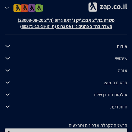
פשרה בת"צ אבנצ'יק נ' זאפ גרופ (ת"צ 23008-08-20)
פשרה בת"צ כהנים נ' זאפ גרופ (ת"צ 60371-12-19)
אודות
שימושי
עזרה
פרסום ב-zap
עולמות התוכן שלנו
חוות דעת
הרשמה לקבלת עדכונים ומבצעים