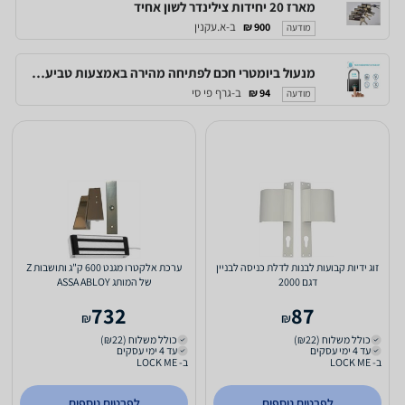
מארז 20 יחידות צילינדר לשון אחיד
ב-א.עקנין
900 ₪
מודעה
מנעול ביומטרי חכם לפתיחה מהירה באמצעות טביעת אצבע, לשימוש של עד 10 משתמשים
ב-גרף פי סי
94 ₪
מודעה
זוג ידיות קבועות לבנות לדלת כניסה לבניין
ערכת אלקטרו מגנט 600 ק"ג ותושבות Z
דגם 2000
של המותג ASSA ABLOY
732
87
₪
₪
כולל משלוח (₪22)
כולל משלוח (₪22)
עד 4 ימי עסקים
עד 4 ימי עסקים
ב- LOCK ME
ב- LOCK ME
לפרטים נוספים
לפרטים נוספים