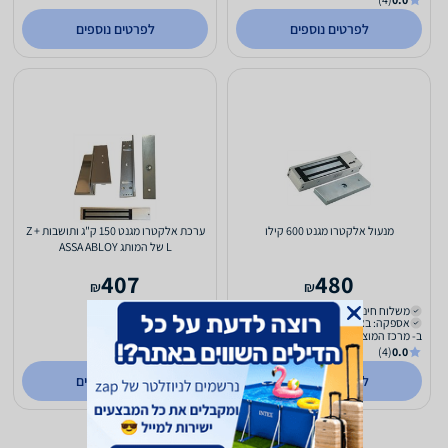
לפרטים נוספים
לפרטים נוספים
מנעול אלקטרו מגנט 600 קילו
ערכת אלקטרו מגנט 150 ק"ג ותושבות Z +
L של המותג ASSA ABLOY
407
480
₪
₪
משלוח חינם
כולל משלוח (₪22)
אספקה: באתר
עד 4 ימי עסקים
ב- מרכז המוצרים
ב- LOCK ME
(4)
0.0
לפרטים נוספים
לפרטים נוספים