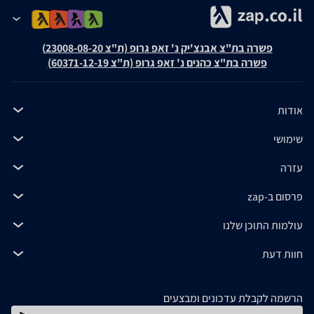
פשרה בת"צ אבנצ'יק נ' זאפ גרופ (ת"צ 23008-08-20)
פשרה בת"צ כהנים נ' זאפ גרופ (ת"צ 60371-12-19)
אודות
שימושי
עזרה
פרסום ב-zap
עולמות התוכן שלנו
חוות דעת
הרשמה לקבלת עדכונים ומבצעים