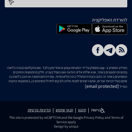
כתובת דוא''ל
להורדת האפליקציה
המידע המופיע ב- zap מסופק על ידי החנויות עצמן ובאחריותן בלבד. אם נתקלתם בבעיה כלשהי
בנתונים המוצגים באתר, אנא שלחו אלינו הודעה ואנו נטפל בעניין. חלק מהתמונות והתכנים
המופיעים באתר זה הוכנו בעזרת מחוללי בינה מלאכותית. אם זיהיתם תמונה או תוכן כלשהו בו
אתם בעלי זכויות יוצרים, אתם רשאים לפנות אלינו ולבקש לחדול משימוש בו, באמצעות כתובת
[email protected]
המייל
נגישות
תקנון
תנאי שימוש
מדיניות פרטיות
This site is protected by reCAPTCHA and the Google
Privacy Policy
and
Terms of
Service
apply
Design by uniqui