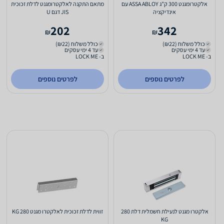
אלקטרומגנט 300 ק"ג ASSA ABLOY עם
מתאם התקנה לאלקטרומגנט לדלת זכוכית
אינדיקציה
JIS דגם U
202
342
₪
₪
כולל משלוח (₪22)
כולל משלוח (₪22)
עד 4 ימי עסקים
עד 4 ימי עסקים
ב- LOCK ME
ב- LOCK ME
לפרטים נוספים
לפרטים נוספים
אלקטרו מגנט לנעילת חשמלית דלת 280
זווית לדלת זכוכית לאלקטרו מגנט 280 KG
KG