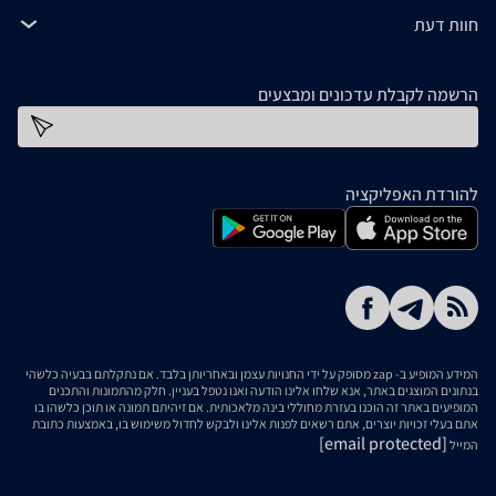
חוות דעת
הרשמה לקבלת עדכונים ומבצעים
כתובת דוא''ל
להורדת האפליקציה
המידע המופיע ב- zap מסופק על ידי החנויות עצמן ובאחריותן בלבד. אם נתקלתם בבעיה כלשהי
בנתונים המוצגים באתר, אנא שלחו אלינו הודעה ואנו נטפל בעניין. חלק מהתמונות והתכנים
המופיעים באתר זה הוכנו בעזרת מחוללי בינה מלאכותית. אם זיהיתם תמונה או תוכן כלשהו בו
אתם בעלי זכויות יוצרים, אתם רשאים לפנות אלינו ולבקש לחדול משימוש בו, באמצעות כתובת
[email protected]
המייל