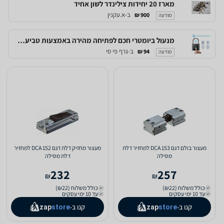
מארז 20 יחידות צילינדר לשון אחיד
ב-א.עקנין
900 ₪
מודעה
מנעול ביומטרי חכם לפתיחה מהירה באמצעות טביעת אצבע, לשימוש של עד 10 משתמשים
ב-גרף פי סי
94 ₪
מודעה
מעצור בולם דגם DCA 153 למחזיר דלת
מעצור מחזיק דלת דגם DCA 152 למחזיר
מסילה
דלת מסילה
232
257
₪
₪
כולל משלוח (₪22)
כולל משלוח (₪22)
עד 10 ימי עסקים
עד 10 ימי עסקים
קנו ב-
קנו ב-
zap
store
zap
store