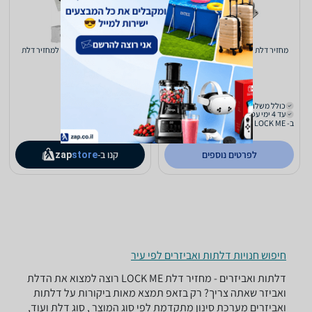
מחזיר דלת קפיצי לשערים ודלתות פנים
מעצור בולם דגם DCA 279 למחזיר דלת
מגנום
מסילה
127
57
₪
₪
כולל משלוח (₪22)
כולל משלוח (₪22)
עד 4 ימי עסקים
עד 10 ימי עסקים
ב- LOCK ME
לפרטים נוספים
קנו ב-
zap
store
חיפוש חנויות דלתות ואביזרים לפי עיר
דלתות ואביזרים - ‏מחזיר דלת ‏LOCK ME רוצה למצוא את הדלת
ואביזר שאתה צריך? רק בזאפ תמצא מאות ביקורות על דלתות
ואביזרים מערכת סינון מתקדמת לפי סוג המוצר , סוג דלת ועוד,