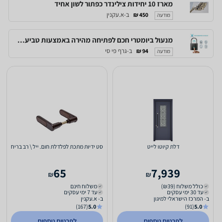
מארז 10 יחידות צילינדר כפתור לשון אחיד
ב-א.עקנין
450 ₪
מודעה
מנעול ביומטרי חכם לפתיחה מהירה באמצעות טביעת אצבע, לשימוש של עד 10 משתמשים
ב-גרף פי סי
94 ₪
מודעה
דלת קיוטו לייט
סט ידיות מתכת לפלדלת חום. ייל \ רב בריח
65
7,939
₪
₪
כולל משלוח (₪39)
משלוח חינם
עד 30 ימי עסקים
עד 7 ימי עסקים
ב- המרכז הישראלי למיגון
ב- א.עקנין
(167)
5.0
(91)
5.0
לפרטים נוספים
לפרטים נוספים