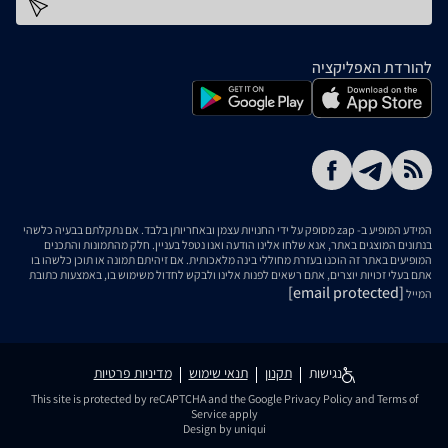
כתובת דוא''ל
להורדת האפליקציה
המידע המופיע ב- zap מסופק על ידי החנויות עצמן ובאחריותן בלבד. אם נתקלתם בבעיה כלשהי
בנתונים המוצגים באתר, אנא שלחו אלינו הודעה ואנו נטפל בעניין. חלק מהתמונות והתכנים
המופיעים באתר זה הוכנו בעזרת מחוללי בינה מלאכותית. אם זיהיתם תמונה או תוכן כלשהו בו
אתם בעלי זכויות יוצרים, אתם רשאים לפנות אלינו ולבקש לחדול משימוש בו, באמצעות כתובת
[email protected]
המייל
נגישות
תקנון
תנאי שימוש
מדיניות פרטיות
This site is protected by reCAPTCHA and the Google
Privacy Policy
and
Terms of
Service
apply
Design by uniqui