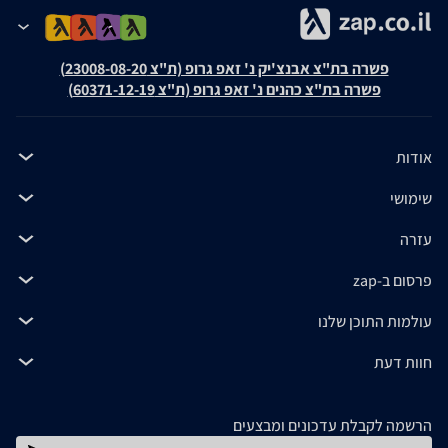
פשרה בת"צ אבנצ'יק נ' זאפ גרופ (ת"צ 23008-08-20)
פשרה בת"צ כהנים נ' זאפ גרופ (ת"צ 60371-12-19)
אודות
שימושי
עזרה
פרסום ב-zap
עולמות התוכן שלנו
חוות דעת
הרשמה לקבלת עדכונים ומבצעים