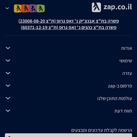
פשרה בת"צ אבנצ'יק נ' זאפ גרופ (ת"צ 23008-08-20)
פשרה בת"צ כהנים נ' זאפ גרופ (ת"צ 60371-12-19)
אודות
שימושי
עזרה
פרסום ב-zap
עולמות התוכן שלנו
חוות דעת
הרשמה לקבלת עדכונים ומבצעים