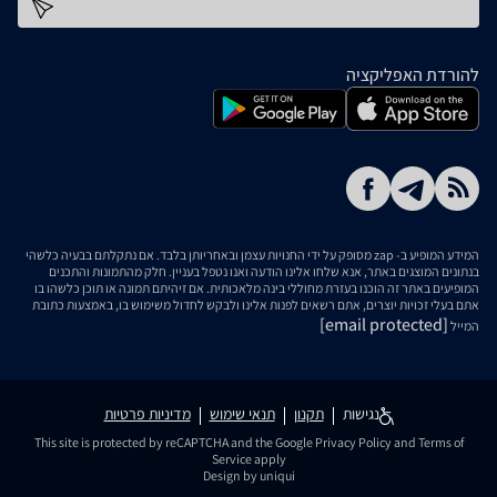
כתובת דוא''ל
להורדת האפליקציה
המידע המופיע ב- zap מסופק על ידי החנויות עצמן ובאחריותן בלבד. אם נתקלתם בבעיה כלשהי
בנתונים המוצגים באתר, אנא שלחו אלינו הודעה ואנו נטפל בעניין. חלק מהתמונות והתכנים
המופיעים באתר זה הוכנו בעזרת מחוללי בינה מלאכותית. אם זיהיתם תמונה או תוכן כלשהו בו
אתם בעלי זכויות יוצרים, אתם רשאים לפנות אלינו ולבקש לחדול משימוש בו, באמצעות כתובת
[email protected]
המייל
נגישות
תקנון
תנאי שימוש
מדיניות פרטיות
This site is protected by reCAPTCHA and the Google
Privacy Policy
and
Terms of
Service
apply
Design by uniqui