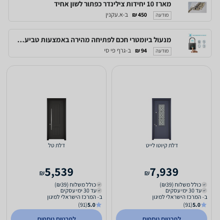
מארז 10 יחידות צילינדר כפתור לשון אחיד
ב-א.עקנין
450 ₪
מודעה
מנעול ביומטרי חכם לפתיחה מהירה באמצעות טביעת אצבע, לשימוש של עד 10 משתמשים
ב-גרף פי סי
94 ₪
מודעה
דלת קיוטו לייט
דלת טל
5,539
7,939
₪
₪
כולל משלוח (₪39)
כולל משלוח (₪39)
עד 30 ימי עסקים
עד 30 ימי עסקים
ב- המרכז הישראלי למיגון
ב- המרכז הישראלי למיגון
(91)
5.0
(91)
5.0
לפרטים נוספים
לפרטים נוספים