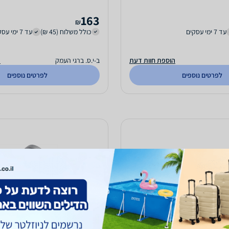
163
₪
עד 7 ימי עסקים
כולל משלוח (45 ₪)
עד 7 ימי עסקים
הוספת חוות דעת
ב-י.ס. ברגי העמק
ה
לפרטים נוספים
לפרטים נוספים
זוג ידיות לדלת T93 + רוזטות למפתח - ניקל
מוברש
ושערים