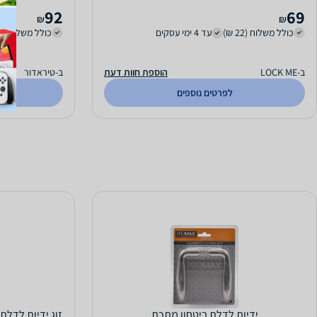
92
69
₪
₪
כולל משלוח (22 ₪)
עד 4 ימי עסקים
כולל משלוח (35 ₪)
ב-LOCK ME
הוספת חוות דעת
ב-טיראדור
לפרטים נוספים
ידיות לדלת ביטחון מתכת
זוג ידיות לדלת L8095-S - ניקל מט מוברש + לב