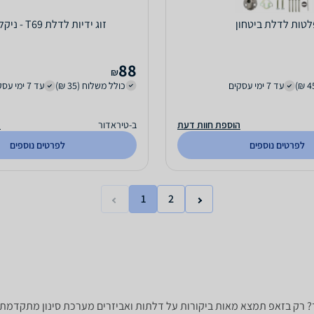
לטות לדלת ביטחון
זוג ידיות לדלת T69 - ניקל מוברש
88
₪
עד 7 ימי עסקים
כולל משלוח (35 ₪)
עד 7 ימי עסקים
הוספת חוות דעת
ב-טיראדור
ה
לפרטים נוספים
לפרטים נוספים
1
2
ך? רק בזאפ תמצא מאות ביקורות על דלתות ואביזרים מערכת סינון מתקדמת לפ