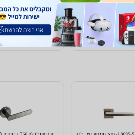
57
₪
עד 7 ימי עסקים
כולל משלוח (22 ₪)
עד 10 ימי עסקים
הוספת חוות דעת
לפרטים נוספים
קנו ב-
zap
store
ן
זוג ידיות לדלת T68 