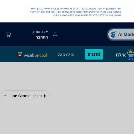
שלום אורח,
התחבר
מזגנים
zap cars
מיין לפי:
פופולריות