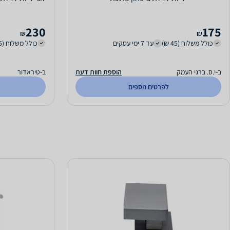
230
175
₪
₪
כולל משלוח (45 ₪)
עד 7 ימי עסקים
כולל משלוח (35 ₪)
ב-י.ס. ברגי העמק
הוספת חוות דעת
ב-טיראדור
לפרטים נוספים