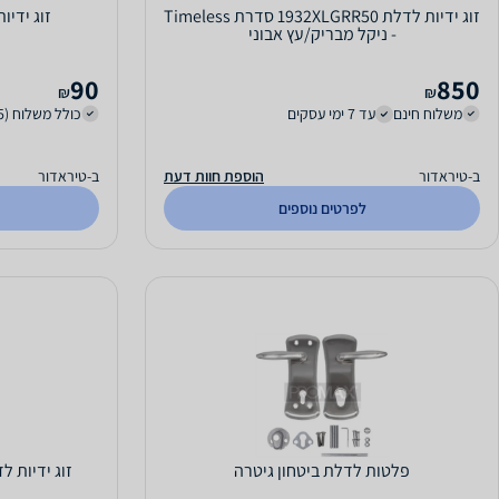
זוג ידיות לדלת 1932XLGRR50 סדרת Timeless
זוג ידיות לדלת 5
- ניקל מבריק/עץ אבוני
90
850
₪
₪
משלוח חינם
עד 7 ימי עסקים
כולל משלוח (35 ₪)
ב-טיראדור
הוספת חוות דעת
ב-טיראדור
לפרטים נוספים
פלטות לדלת ביטחון גיטרה
זוג ידיות לדלת Vortex - ניק