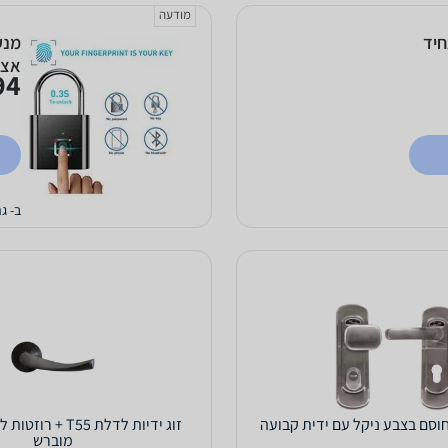
מודעה
מנע
אצבע
4 ₪
ב- גר
וסם בצבע ניקל עם ידית קבועה
זוג ידיות לדלת T55 
מוברש