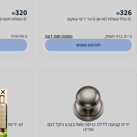
320
326
₪
₪
כולל משלוח (45 ₪)
עד 7 ימי עסקים
משלוח חינם
ב-י.ס. ברגי העמק
הוספת חוות דעת
ב-טיראדור
לפרטים נוספים
ידית קבועה לדלת כניסה Yale בצבע ניקל דגם
טורינו