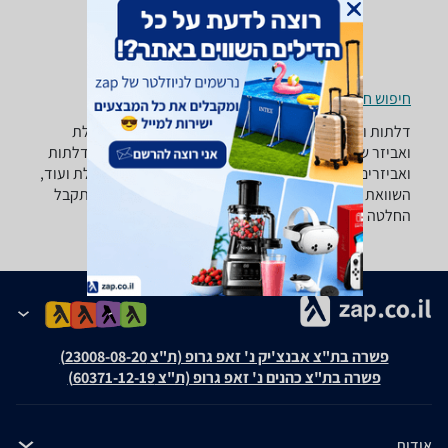
חיפוש חנויות דלתות ואביזרים לפי עיר
דלתות ואביזרים - ‏דלת ‏דלת סאונה רוצה למצוא את הדלת
ואביזר שאתה צריך? רק בזאפ תמצא מאות ביקורות על דלתות
ואביזרים מערכת סינון מתקדמת לפי סוג המוצר , סוג דלת ועוד,
השוואת מחירים ביותר מאלף חנויות לבית לגן ולמשרד ותקבל
החלטה חכמה!
פשרה בת"צ אבנצ'יק נ' זאפ גרופ (ת"צ 23008-08-20)
פשרה בת"צ כהנים נ' זאפ גרופ (ת"צ 60371-12-19)
אודות