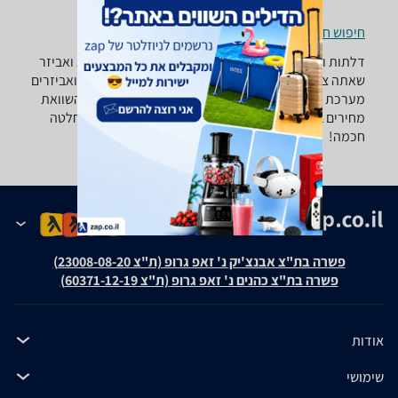
חיפוש חנויות דלתות ואביזרים לפי עיר
דלתות ואביזרים - ‏עינית ‏צילינדר רוצה למצוא את הדלת ואביזר
שאתה צריך? רק בזאפ תמצא מאות ביקורות על דלתות ואביזרים
מערכת סינון מתקדמת לפי סוג המוצר , סוג דלת ועוד, השוואת
מחירים ביותר מאלף חנויות לבית לגן ולמשרד ותקבל החלטה
חכמה!
פשרה בת"צ אבנצ'יק נ' זאפ גרופ (ת"צ 23008-08-20)
פשרה בת"צ כהנים נ' זאפ גרופ (ת"צ 60371-12-19)
אודות
שימושי