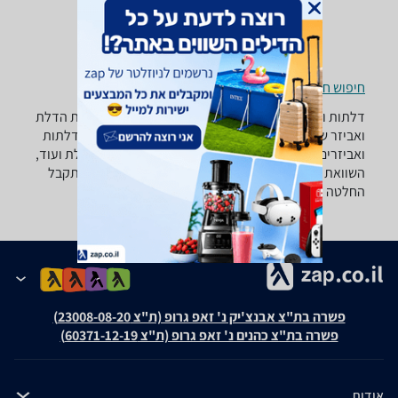
חיפוש חנויות דלתות ואביזרים לפי עיר
דלתות ואביזרים - ‏מצלמת עינית ‏דיגיטלי רוצה למצוא את הדלת
ואביזר שאתה צריך? רק בזאפ תמצא מאות ביקורות על דלתות
ואביזרים מערכת סינון מתקדמת לפי סוג המוצר , סוג דלת ועוד,
השוואת מחירים ביותר מאלף חנויות לבית לגן ולמשרד ותקבל
החלטה חכמה!
פשרה בת"צ אבנצ'יק נ' זאפ גרופ (ת"צ 23008-08-20)
פשרה בת"צ כהנים נ' זאפ גרופ (ת"צ 60371-12-19)
אודות