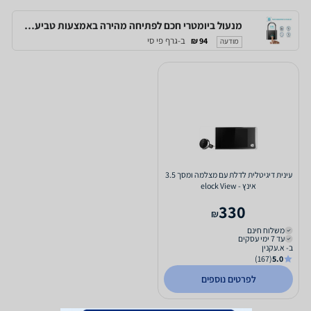
מנעול ביומטרי חכם לפתיחה מהירה באמצעות טביעת אצבע, לשימוש של עד 10 משתמשים
ב-גרף פי סי
94 ₪
מודעה
עינית דיגיטלית לדלת עם מצלמה ומסך 3.5
אינץ - elock View
330
₪
משלוח חינם
עד 7 ימי עסקים
ב- א.עקנין
(167)
5.0
לפרטים נוספים