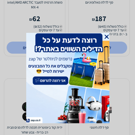
סף לדלת מאלומיניום
משחה תרמית למעבד intel/AMD ARCTIC
MX-4
62
187
₪
₪
כולל משלוח (₪45)
כולל משלוח (₪32)
עד 7 ימי עסקים
עד 7 ימי עסקים
ב- י.ס. ברגי העמק
ב- נוריאל מחשבים
לפרטים נוספים
לפרטים נוספים
סף דלת חיצוני
ידית קוד ביומטרית חכמה לדלת פנים מבית
רב-בריח - צבע שחור