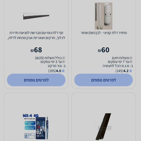
מחזיר דלת קפיצי - לבן/חום/שחור
סף דלת גומי עם מברשת למניעת חדירת
לכלוך, חרקים ושאריות אבק מתחת לדלת,
בצבע חום או לבן...
68
60
₪
₪
משלוח חינם
כולל משלוח (₪29)
עד 7 ימי עסקים
עד 3 ימי עסקים
ב- מ.נ.מ הכל לתעשיה
ב- צור מרקט
(195)
4.0
(145)
4.2
לפרטים נוספים
לפרטים נוספים