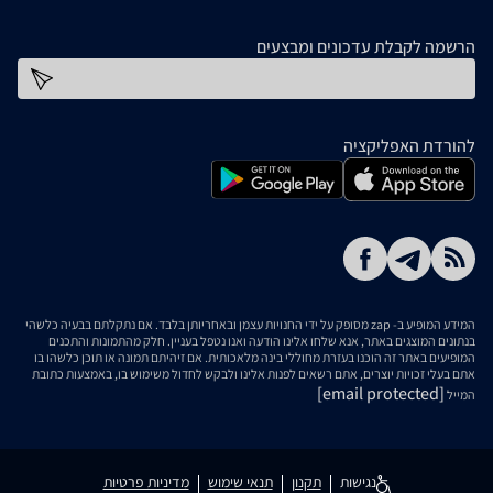
הרשמה לקבלת עדכונים ומבצעים
כתובת דוא''ל
להורדת האפליקציה
המידע המופיע ב- zap מסופק על ידי החנויות עצמן ובאחריותן בלבד. אם נתקלתם בבעיה כלשהי
בנתונים המוצגים באתר, אנא שלחו אלינו הודעה ואנו נטפל בעניין. חלק מהתמונות והתכנים
המופיעים באתר זה הוכנו בעזרת מחוללי בינה מלאכותית. אם זיהיתם תמונה או תוכן כלשהו בו
אתם בעלי זכויות יוצרים, אתם רשאים לפנות אלינו ולבקש לחדול משימוש בו, באמצעות כתובת
[email protected]
המייל
נגישות
תקנון
תנאי שימוש
מדיניות פרטיות