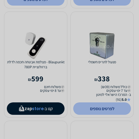
מנעול לתריס חשמלי
Blaupunkt - מצלמת אבטחה חכמה לדלת
ברזולוציית 780P
599
338
₪
₪
כולל משלוח (₪39)
משלוח חינם
עד 7 ימי עסקים
עד 8 ימי עסקים
ב- המרכז הישראלי למיגון
(91)
5.0
לפרטים נוספים
קנו ב-
zap
store