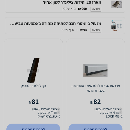
מארז 20 יחידות צילינדר לשון אחיד
ב-א.עקנין
900 ₪
מודעה
מנעול ביומטרי חכם לפתיחה מהירה באמצעות טביעת אצבע, לשימוש של עד 10 משתמשים
ב-גרף פי סי
94 ₪
מודעה
מברשת שערות לדלת שיורד אוטומטית
סף לדלת מפלסטיק
בסגירת הדלת
81
82
₪
₪
כולל משלוח (₪22)
כולל משלוח (₪45)
עד 4 ימי עסקים
עד 7 ימי עסקים
ב- LOCK ME
ב- י.ס. ברגי העמק
לפרטים נוספים
לפרטים נוספים